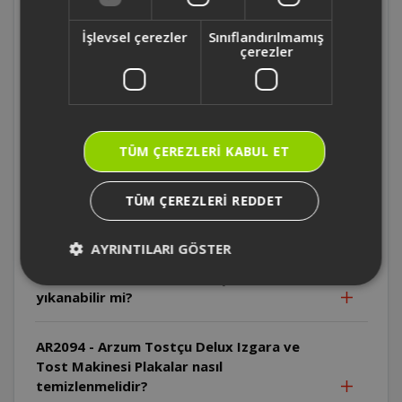
AR2094 - Arzum Tostçu Delux Izgara ve
Tost Makinesi İlk kullanımda neden duman
İşlevsel çerezler
Sınıflandırılmamış
çıkabilir?
çerezler
AR2094 - Arzum Tostçu Delux Izgara ve
Tost Makinesi Kablo neden sıcak
yüzeylerden uzak tutulmalıdır?
TÜM ÇEREZLERI KABUL ET
AR2094 - Arzum Tostçu Delux Izgara ve
TÜM ÇEREZLERI REDDET
Tost Makinesi Cihaz suya daldırılabilir mi?
AYRINTILARI GÖSTER
AR2094 - Arzum Tostçu Delux Izgara ve
Tost Makinesi Plakalar bulaşık makinesinde
yıkanabilir mi?
AR2094 - Arzum Tostçu Delux Izgara ve
Tost Makinesi Plakalar nasıl
temizlenmelidir?