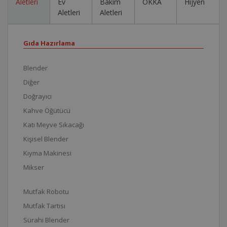
Aletleri
Ev
Bakım
OKKA
Hijyen
Aletleri
Aletleri
Gıda Hazırlama
Blender
Diğer
Doğrayıcı
Kahve Öğütücü
Katı Meyve Sıkacağı
Kişisel Blender
Kıyma Makinesi
Mikser
Mutfak Robotu
Mutfak Tartısı
Sürahi Blender