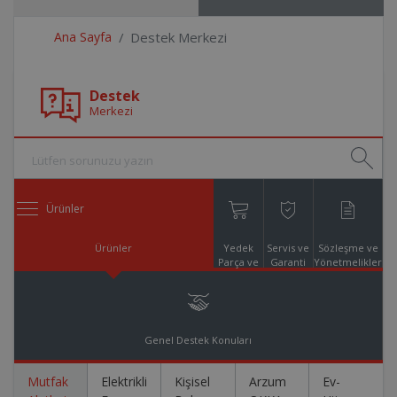
Ana Sayfa
Destek Merkezi
Destek
Merkezi
Ürünler
Ürünler
Yedek
Servis ve
Sözleşme ve
Parça ve
Garanti
Yönetmelikler
Aksesuar
Online
Alışveriş
Genel Destek Konuları
Mutfak
Elektrikli
Kişisel
Arzum
Ev-