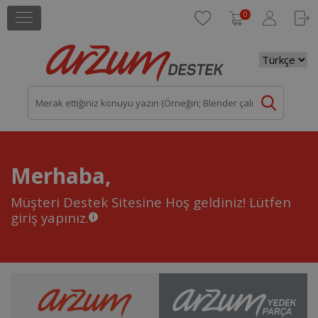
0
Merhaba,
Müşteri Destek Sitesine Hoş geldiniz!
Lütfen
giriş yapınız.