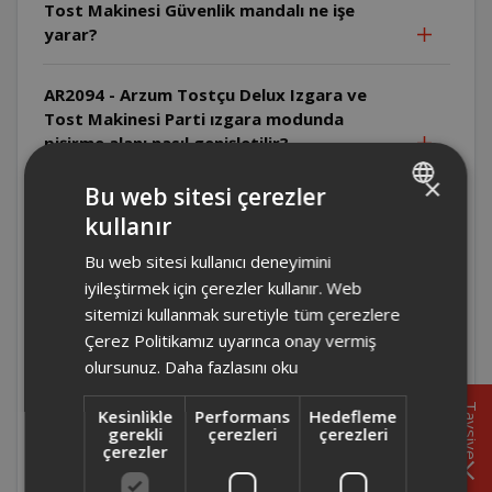
Tost Makinesi Güvenlik mandalı ne işe
yarar?
AR2094 - Arzum Tostçu Delux Izgara ve
Tost Makinesi Parti ızgara modunda
pişirme alanı nasıl genişletilir?
×
Bu web sitesi çerezler
AR2094 - Arzum Tostçu Delux Izgara ve
kullanır
Tost Makinesi Tek taraflı ızgarada üst
TURKISH
kapak nasıl konumlandırılır?
Bu web sitesi kullanıcı deneyimini
ENGLISH
iyileştirmek için çerezler kullanır. Web
AR2094 - Arzum Tostçu Delux Izgara ve
sitemizi kullanmak suretiyle tüm çerezlere
Tost Makinesi Çift taraflı ızgarada
Çerez Politikamız uyarınca onay vermiş
yiyecekler çevrilmeli midir?
olursunuz.
Daha fazlasını oku
Tavsiye
Kesinlikle
Performans
Hedefleme
AR2094 - Arzum Tostçu Delux Izgara ve
gerekli
çerezleri
çerezleri
Tost Makinesi Isı ayarı nasıl yapılır?
çerezler