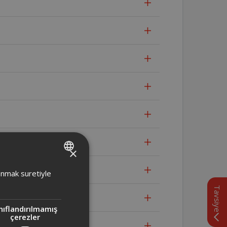
×
TURKISH
lanmak suretiyle
ENGLISH
Tavsiye
nıflandırılmamış
çerezler