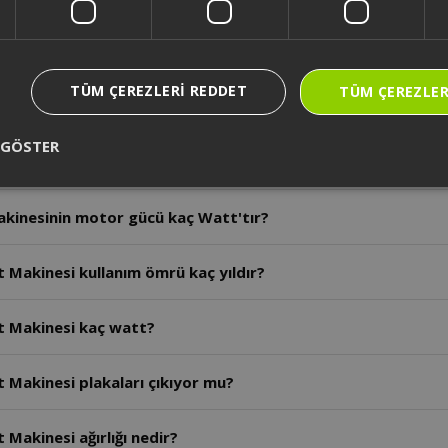
Tost Makinası motor gücü ne kadardır?
TÜM ÇEREZLERI REDDET
TÜM ÇEREZLER
nesi kaç farklı ısı ayarı vardır?
 GÖSTER
inesi Aynı anda kaç adet tost pişirebilir?
akinesinin motor gücü kaç Watt'tır?
 Makinesi kullanım ömrü kaç yıldır?
t Makinesi kaç watt?
 Makinesi plakaları çıkıyor mu?
Makinesi ağırlığı nedir?