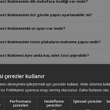
ost Makinesinin dik muhafaza özelliği var mıdır?
ost Makinesinin üst gövde yapısı ayarlanabilir mi?
ost Makinesinde ısı ayarı var mıdır?
st Makinesinin Isıtıcı plakaların malzeme yapısı nedir?
ost Makinesi Aynı anda kaç adet tost pişirebilir?
Tost Makinesinin motor gücü kaç Watt'tır?
i çerezler kullanır
 Makinasının Plakaları çift taraflı olarak kullanılabilir mi?
anıcı deneyimini iyileştirmek için çerezler kullanır. Web sitemizi kul
ez Politikamız uyarınca onay vermiş olursunuz.
Daha fazlasını oku
st Makinasının Isıtıcı plakaların malzeme yapısı nedir?
Performans
Hedefleme
İşlevsel çerezler
Sı
r
çerezleri
çerezleri
ost Makinası tek seferde kaç adet tost ekmeği pişirebilir?