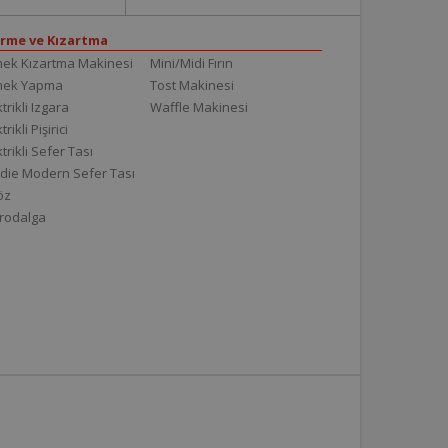
irme ve Kızartma
ek Kızartma Makinesi
Mini/Midi Fırın
mek Yapma
Tost Makinesi
trikli Izgara
Waffle Makinesi
trikli Pişirici
ktrikli Sefer Tası
die Modern Sefer Tası
töz
rodalga