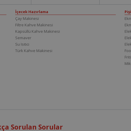
İçecek Hazırlama
Piş
Çay Makinesi
Ekm
Filtre Kahve Makinesi
Ek
Kapsüllü Kahve Makinesi
Elek
Semaver
Elek
Su Isıtıcı
Ele
Türk Kahve Makinesi
Foo
Fri
Mik
ça Sorulan Sorular