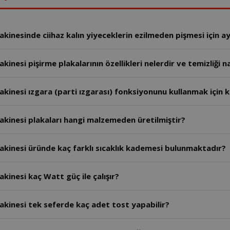
inesinde ciihaz kalın yiyeceklerin ezilmeden pişmesi için ay
esi pişirme plakalarının özellikleri nelerdir ve temizliği nas
inesi ızgara (parti ızgarası) fonksiyonunu kullanmak için k
kinesi plakaları hangi malzemeden üretilmiştir?
kinesi üründe kaç farklı sıcaklık kademesi bulunmaktadır?
inesi kaç Watt güç ile çalışır?
kinesi tek seferde kaç adet tost yapabilir?