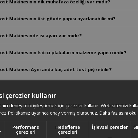
ost Makinesinin dik muhafaza özelliği var mıdır?
ost Makinesinin üst gövde yapısı ayarlanabilir mi?
ost Makinesinde ısı ayarı var mıdır?
st Makinesinin Isıtıcı plakaların malzeme yapısı nedir?
ost Makinesi Aynı anda kaç adet tost pişirebilir?
Tost Makinesinin motor gücü kaç Watt'tır?
i çerezler kullanır
 Makinasının Plakaları çift taraflı olarak kullanılabilir mi?
anıcı deneyimini iyileştirmek için çerezler kullanır. Web sitemizi kul
ez Politikamız uyarınca onay vermiş olursunuz.
Daha fazlasını oku
st Makinasının Isıtıcı plakaların malzeme yapısı nedir?
Performans
Hedefleme
İşlevsel çerezler
Sı
r
çerezleri
çerezleri
ost Makinası tek seferde kaç adet tost ekmeği pişirebilir?