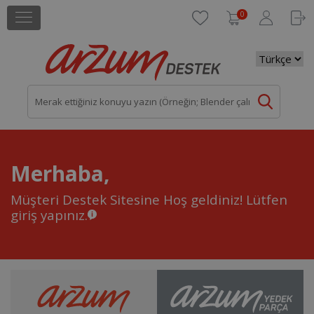
0
Merhaba,
Müşteri Destek Sitesine Hoş geldiniz!
Lütfen
giriş yapınız.