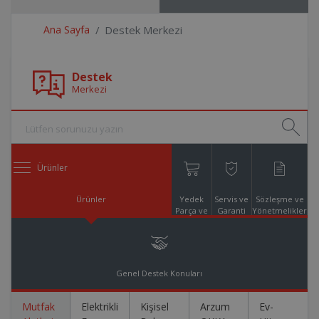
Ana Sayfa
Destek Merkezi
Destek
Merkezi
Ürünler
Ürünler
Yedek
Servis ve
Sözleşme ve
Parça ve
Garanti
Yönetmelikler
Aksesuar
Online
Alışveriş
Genel Destek Konuları
Mutfak
Elektrikli
Kişisel
Arzum
Ev-