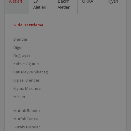
Aletleri
Ev
Bakım
OKKA
Hijyen
Aletleri
Aletleri
Gıda Hazırlama
Blender
Diğer
Doğrayıcı
Kahve Öğütücü
Katı Meyve Sıkacağı
Kişisel Blender
Kıyma Makinesi
Mikser
Mutfak Robotu
Mutfak Tartısı
Sürahi Blender