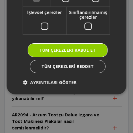
AR2094 - Arzum Tostçu Delux Izgara ve
Tost Makinesi İlk kullanımda neden duman
İşlevsel çerezler
Sınıflandırılmamış
çıkabilir?
çerezler
AR2094 - Arzum Tostçu Delux Izgara ve
Tost Makinesi Kablo neden sıcak
yüzeylerden uzak tutulmalıdır?
TÜM ÇEREZLERI KABUL ET
AR2094 - Arzum Tostçu Delux Izgara ve
TÜM ÇEREZLERI REDDET
Tost Makinesi Cihaz suya daldırılabilir mi?
AYRINTILARI GÖSTER
AR2094 - Arzum Tostçu Delux Izgara ve
Tost Makinesi Plakalar bulaşık makinesinde
yıkanabilir mi?
AR2094 - Arzum Tostçu Delux Izgara ve
Tost Makinesi Plakalar nasıl
temizlenmelidir?