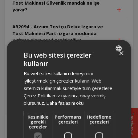
Tost Makinesi Güvenlik mandalı ne işe
yarar?
AR2094 - Arzum Tostçu Delux Izgara ve
Tost Makinesi Parti ızgara modunda
pişirme alanı nasıl genişletilir?
×
Bu web sitesi çerezler
AR2094 - Arzum Tostçu Delux Izgara ve
kullanır
Tost Makinesi Tek taraflı ızgarada üst
TURKISH
kapak nasıl konumlandırılır?
Bu web sitesi kullanıcı deneyimini
ENGLISH
iyileştirmek için çerezler kullanır. Web
AR2094 - Arzum Tostçu Delux Izgara ve
sitemizi kullanmak suretiyle tüm çerezlere
Tost Makinesi Çift taraflı ızgarada
Çerez Politikamız uyarınca onay vermiş
yiyecekler çevrilmeli midir?
olursunuz.
Daha fazlasını oku
Tavsiye
Kesinlikle
Performans
Hedefleme
AR2094 - Arzum Tostçu Delux Izgara ve
gerekli
çerezleri
çerezleri
Tost Makinesi Isı ayarı nasıl yapılır?
çerezler