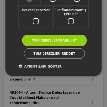
AR2094 - Arzum Tostçu Delux Izgara ve
Tost Makinesi İlk kullanımda neden duman
İşlevsel çerezler
Sınıflandırılmamış
çıkabilir?
çerezler
AR2094 - Arzum Tostçu Delux Izgara ve
Tost Makinesi Kablo neden sıcak
yüzeylerden uzak tutulmalıdır?
TÜM ÇEREZLERI KABUL ET
AR2094 - Arzum Tostçu Delux Izgara ve
TÜM ÇEREZLERI REDDET
Tost Makinesi Cihaz suya daldırılabilir mi?
AYRINTILARI GÖSTER
AR2094 - Arzum Tostçu Delux Izgara ve
Tost Makinesi Plakalar bulaşık makinesinde
yıkanabilir mi?
AR2094 - Arzum Tostçu Delux Izgara ve
Tost Makinesi Plakalar nasıl
temizlenmelidir?