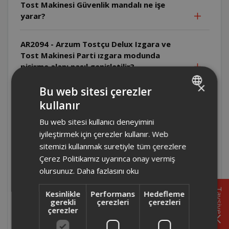
Tost Makinesi Güvenlik mandalı ne işe
yarar?
AR2094 - Arzum Tostçu Delux Izgara ve
Tost Makinesi Parti ızgara modunda
pişirme alanı nasıl genişletilir?
×
Bu web sitesi çerezler
AR2094 - Arzum Tostçu Delux Izgara ve
kullanır
Tost Makinesi Tek taraflı ızgarada üst
TURKISH
kapak nasıl konumlandırılır?
Bu web sitesi kullanıcı deneyimini
ENGLISH
iyileştirmek için çerezler kullanır. Web
AR2094 - Arzum Tostçu Delux Izgara ve
sitemizi kullanmak suretiyle tüm çerezlere
Tost Makinesi Çift taraflı ızgarada
Çerez Politikamız uyarınca onay vermiş
yiyecekler çevrilmeli midir?
olursunuz.
Daha fazlasını oku
Tavsiye
Kesinlikle
Performans
Hedefleme
AR2094 - Arzum Tostçu Delux Izgara ve
gerekli
çerezleri
çerezleri
Tost Makinesi Isı ayarı nasıl yapılır?
çerezler