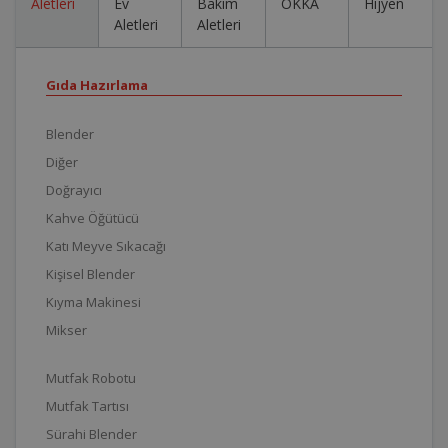
Aletleri
Ev
Bakım
OKKA
Hijyen
Aletleri
Aletleri
Gıda Hazırlama
Blender
Diğer
Doğrayıcı
Kahve Öğütücü
Katı Meyve Sıkacağı
Kişisel Blender
Kıyma Makinesi
Mikser
Mutfak Robotu
Mutfak Tartısı
Sürahi Blender