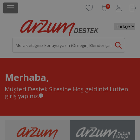
0
Merhaba,
Müşteri Destek Sitesine Hoş geldiniz!
Lütfen
giriş yapınız.