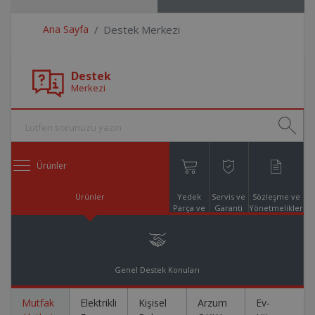
Ana Sayfa
Destek Merkezi
Destek
Merkezi
Ürünler
Ürünler
Yedek
Servis ve
Sözleşme ve
Parça ve
Garanti
Yönetmelikler
Aksesuar
Online
Alışveriş
Genel Destek Konuları
Mutfak
Elektrikli
Kişisel
Arzum
Ev-