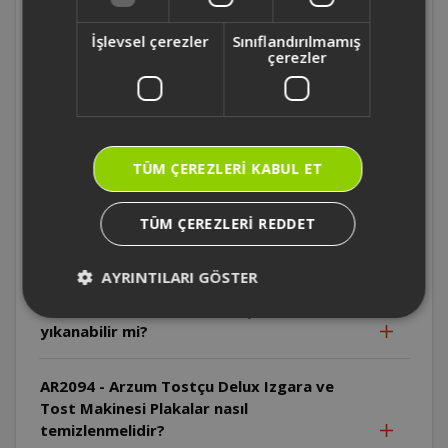
AR2094 - Arzum Tostçu Delux Izgara ve
Tost Makinesi İlk kullanımda neden duman
İşlevsel çerezler
Sınıflandırılmamış
çıkabilir?
çerezler
AR2094 - Arzum Tostçu Delux Izgara ve
Tost Makinesi Kablo neden sıcak
yüzeylerden uzak tutulmalıdır?
TÜM ÇEREZLERI KABUL ET
AR2094 - Arzum Tostçu Delux Izgara ve
TÜM ÇEREZLERI REDDET
Tost Makinesi Cihaz suya daldırılabilir mi?
AYRINTILARI GÖSTER
AR2094 - Arzum Tostçu Delux Izgara ve
Tost Makinesi Plakalar bulaşık makinesinde
yıkanabilir mi?
AR2094 - Arzum Tostçu Delux Izgara ve
Tost Makinesi Plakalar nasıl
temizlenmelidir?