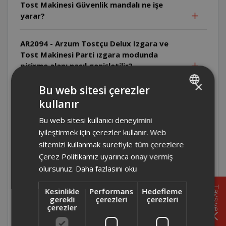
Tost Makinesi Güvenlik mandalı ne işe
yarar?
AR2094 - Arzum Tostçu Delux Izgara ve
Tost Makinesi Parti ızgara modunda
pişirme alanı nasıl genişletilir?
×
Bu web sitesi çerezler
AR2094 - Arzum Tostçu Delux Izgara ve
kullanır
Tost Makinesi Tek taraflı ızgarada üst
TURKISH
kapak nasıl konumlandırılır?
Bu web sitesi kullanıcı deneyimini
ENGLISH
iyileştirmek için çerezler kullanır. Web
AR2094 - Arzum Tostçu Delux Izgara ve
sitemizi kullanmak suretiyle tüm çerezlere
Tost Makinesi Çift taraflı ızgarada
Çerez Politikamız uyarınca onay vermiş
yiyecekler çevrilmeli midir?
olursunuz.
Daha fazlasını oku
Tavsiye
Kesinlikle
Performans
Hedefleme
AR2094 - Arzum Tostçu Delux Izgara ve
gerekli
çerezleri
çerezleri
Tost Makinesi Isı ayarı nasıl yapılır?
çerezler