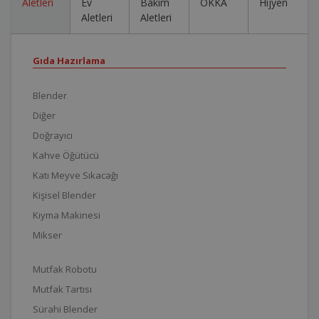
Aletleri
Ev
Bakım
OKKA
Hijyen
Aletleri
Aletleri
Gıda Hazırlama
Blender
Diğer
Doğrayıcı
Kahve Öğütücü
Katı Meyve Sıkacağı
Kişisel Blender
Kıyma Makinesi
Mikser
Mutfak Robotu
Mutfak Tartısı
Sürahi Blender