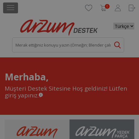
0
Merhaba,
Müşteri Destek Sitesine Hoş geldiniz!
Lütfen
giriş yapınız.