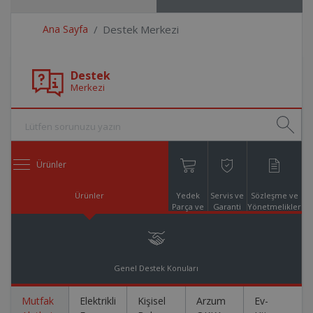
Ana Sayfa
Destek Merkezi
Destek
Merkezi
Ürünler
Ürünler
Yedek
Servis ve
Sözleşme ve
Parça ve
Garanti
Yönetmelikler
Aksesuar
Online
Alışveriş
Genel Destek Konuları
Mutfak
Elektrikli
Kişisel
Arzum
Ev-