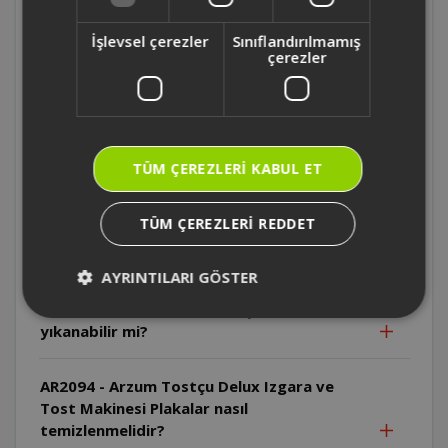
AR2094 - Arzum Tostçu Delux Izgara ve
Tost Makinesi İlk kullanımda neden duman
İşlevsel çerezler
Sınıflandırılmamış
çıkabilir?
çerezler
AR2094 - Arzum Tostçu Delux Izgara ve
Tost Makinesi Kablo neden sıcak
yüzeylerden uzak tutulmalıdır?
TÜM ÇEREZLERI KABUL ET
AR2094 - Arzum Tostçu Delux Izgara ve
TÜM ÇEREZLERI REDDET
Tost Makinesi Cihaz suya daldırılabilir mi?
AYRINTILARI GÖSTER
AR2094 - Arzum Tostçu Delux Izgara ve
Tost Makinesi Plakalar bulaşık makinesinde
yıkanabilir mi?
AR2094 - Arzum Tostçu Delux Izgara ve
Tost Makinesi Plakalar nasıl
temizlenmelidir?