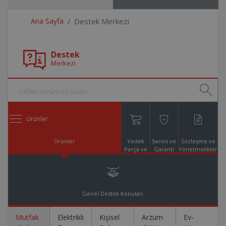
Ana Sayfa
Destek Merkezi
Destek
Merkezi
Ürünler
Ürünler
Yedek
Servis ve
Sözleşme ve
Parça ve
Garanti
Yönetmelikler
Aksesuar
Online
Alışveriş
Genel Destek Konuları
Mutfak
Elektrikli
Kişisel
Arzum
Ev-