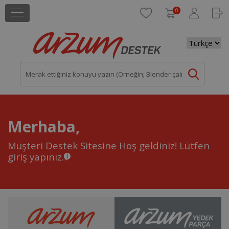
0
Merhaba,
Müşteri Destek Sitesine Hoş geldiniz!
Lütfen
giriş yapınız.