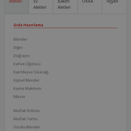
Aletleri
Ev
Bakım
OKKA
Hijyen
Aletleri
Aletleri
Gıda Hazırlama
Blender
Diğer
Doğrayıcı
Kahve Öğütücü
Katı Meyve Sıkacağı
Kişisel Blender
Kıyma Makinesi
Mikser
Mutfak Robotu
Mutfak Tartısı
Sürahi Blender