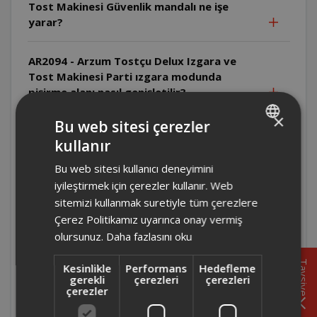
Tost Makinesi Güvenlik mandalı ne işe
yarar?
AR2094 - Arzum Tostçu Delux Izgara ve
Tost Makinesi Parti ızgara modunda
pişirme alanı nasıl genişletilir?
×
Bu web sitesi çerezler
AR2094 - Arzum Tostçu Delux Izgara ve
kullanır
Tost Makinesi Tek taraflı ızgarada üst
TURKISH
kapak nasıl konumlandırılır?
Bu web sitesi kullanıcı deneyimini
ENGLISH
iyileştirmek için çerezler kullanır. Web
AR2094 - Arzum Tostçu Delux Izgara ve
sitemizi kullanmak suretiyle tüm çerezlere
Tost Makinesi Çift taraflı ızgarada
Çerez Politikamız uyarınca onay vermiş
yiyecekler çevrilmeli midir?
olursunuz.
Daha fazlasını oku
Tavsiye
Kesinlikle
Performans
Hedefleme
AR2094 - Arzum Tostçu Delux Izgara ve
gerekli
çerezleri
çerezleri
Tost Makinesi Isı ayarı nasıl yapılır?
çerezler