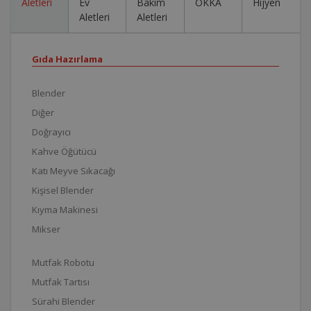
Aletleri
Ev
Bakım
OKKA
Hijyen
Aletleri
Aletleri
Gıda Hazırlama
Blender
Diğer
Doğrayıcı
Kahve Öğütücü
Katı Meyve Sıkacağı
Kişisel Blender
Kıyma Makinesi
Mikser
Mutfak Robotu
Mutfak Tartısı
Sürahi Blender