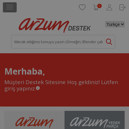
0
Merhaba,
Müşteri Destek Sitesine Hoş geldiniz!
Lütfen
giriş yapınız.