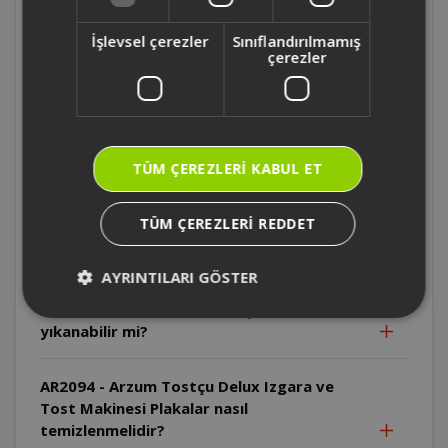
AR2094 - Arzum Tostçu Delux Izgara ve
Tost Makinesi İlk kullanımda neden duman
İşlevsel çerezler
Sınıflandırılmamış
çıkabilir?
çerezler
AR2094 - Arzum Tostçu Delux Izgara ve
Tost Makinesi Kablo neden sıcak
yüzeylerden uzak tutulmalıdır?
TÜM ÇEREZLERI KABUL ET
AR2094 - Arzum Tostçu Delux Izgara ve
TÜM ÇEREZLERI REDDET
Tost Makinesi Cihaz suya daldırılabilir mi?
AYRINTILARI GÖSTER
AR2094 - Arzum Tostçu Delux Izgara ve
Tost Makinesi Plakalar bulaşık makinesinde
yıkanabilir mi?
AR2094 - Arzum Tostçu Delux Izgara ve
Tost Makinesi Plakalar nasıl
temizlenmelidir?