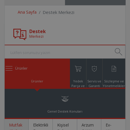
Ana Sayfa
Destek Merkezi
Destek
Merkezi
Ürünler
Ürünler
Yedek
Servis ve
Sözleşme ve
Parça ve
Garanti
Yönetmelikler
Aksesuar
Online
Alışveriş
Genel Destek Konuları
Mutfak
Elektrikli
Kişisel
Arzum
Ev-