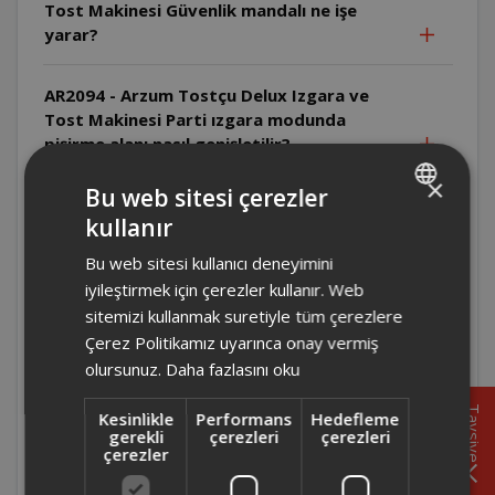
Tost Makinesi Güvenlik mandalı ne işe
yarar?
AR2094 - Arzum Tostçu Delux Izgara ve
Tost Makinesi Parti ızgara modunda
pişirme alanı nasıl genişletilir?
×
Bu web sitesi çerezler
AR2094 - Arzum Tostçu Delux Izgara ve
kullanır
Tost Makinesi Tek taraflı ızgarada üst
TURKISH
kapak nasıl konumlandırılır?
Bu web sitesi kullanıcı deneyimini
ENGLISH
iyileştirmek için çerezler kullanır. Web
AR2094 - Arzum Tostçu Delux Izgara ve
sitemizi kullanmak suretiyle tüm çerezlere
Tost Makinesi Çift taraflı ızgarada
Çerez Politikamız uyarınca onay vermiş
yiyecekler çevrilmeli midir?
olursunuz.
Daha fazlasını oku
Tavsiye
Kesinlikle
Performans
Hedefleme
AR2094 - Arzum Tostçu Delux Izgara ve
gerekli
çerezleri
çerezleri
Tost Makinesi Isı ayarı nasıl yapılır?
çerezler