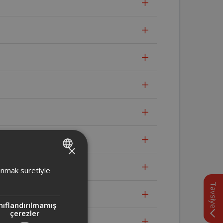
×
TURKISH
lanmak suretiyle
ENGLISH
Tavsiye
nıflandırılmamış
çerezler