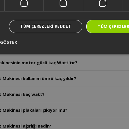
Tost Makinası motor gücü ne kadardır?
TÜM ÇEREZLERI REDDET
TÜM ÇEREZLER
nesi kaç farklı ısı ayarı vardır?
 GÖSTER
inesi Aynı anda kaç adet tost pişirebilir?
akinesinin motor gücü kaç Watt'tır?
 Makinesi kullanım ömrü kaç yıldır?
t Makinesi kaç watt?
 Makinesi plakaları çıkıyor mu?
Makinesi ağırlığı nedir?