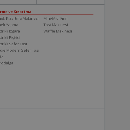
irme ve Kızartma
ek Kızartma Makinesi
Mini/Midi Fırın
mek Yapma
Tost Makinesi
trikli Izgara
Waffle Makinesi
trikli Pişirici
ktrikli Sefer Tası
die Modern Sefer Tası
töz
rodalga