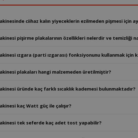
inesinde ciihaz kalın yiyeceklerin ezilmeden pişmesi için ay
esi pişirme plakalarının özellikleri nelerdir ve temizliği nas
inesi ızgara (parti ızgarası) fonksiyonunu kullanmak için k
kinesi plakaları hangi malzemeden üretilmiştir?
kinesi üründe kaç farklı sıcaklık kademesi bulunmaktadır?
inesi kaç Watt güç ile çalışır?
kinesi tek seferde kaç adet tost yapabilir?