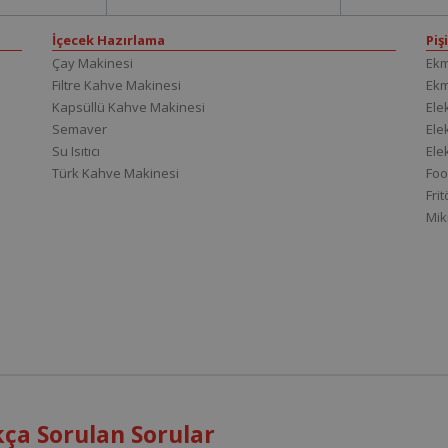
İçecek Hazırlama
Piş
Çay Makinesi
Ekm
Filtre Kahve Makinesi
Ek
Kapsüllü Kahve Makinesi
Elek
Semaver
Elek
Su Isıtıcı
Ele
Türk Kahve Makinesi
Foo
Fri
Mik
ça Sorulan Sorular