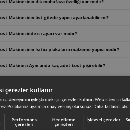
ost Makinesinin dik muhafaza özelliği var mıdır?
ost Makinesinin üst gövde yapısı ayarlanabilir mi?
ost Makinesinde ısı ayarı var mıdır?
st Makinesinin Isıtıcı plakaların malzeme yapısı nedir?
ost Makinesi Aynı anda kaç adet tost pişirebilir?
Tost Makinesinin motor gücü kaç Watt'tır?
i çerezler kullanır
 Makinasının Plakaları çift taraflı olarak kullanılabilir mi?
anıcı deneyimini iyileştirmek için çerezler kullanır. Web sitemizi kul
ez Politikamız uyarınca onay vermiş olursunuz.
Daha fazlasını oku
st Makinasının Isıtıcı plakaların malzeme yapısı nedir?
Performans
Hedefleme
İşlevsel çerezler
Sı
r
çerezleri
çerezleri
ost Makinası tek seferde kaç adet tost ekmeği pişirebilir?