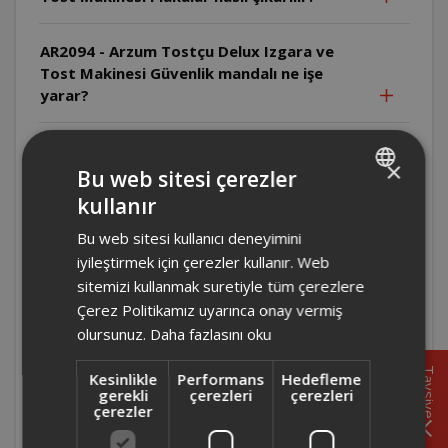
AR2094 - Arzum Tostçu Delux Izgara ve
Tost Makinesi Güvenlik mandalı ne işe
yarar?
AR2094 - Arzum Tostçu Delux Izgara ve
×
Tost Makinesi Parti ızgara modunda
Bu web sitesi çerezler
pişirme alanı nasıl genişletilir?
kullanır
TURKISH
Bu web sitesi kullanıcı deneyimini
ENGLISH
AR2094 - Arzum Tostçu Delux Izgara ve
iyileştirmek için çerezler kullanır. Web
Tost Makinesi Tek taraflı ızgarada üst
sitemizi kullanmak suretiyle tüm çerezlere
kapak nasıl konumlandırılır?
Çerez Politikamız uyarınca onay vermiş
olursunuz.
Daha fazlasını oku
AR2094 - Arzum Tostçu Delux Izgara ve
Tost Makinesi Çift taraflı ızgarada
Tavsiye
Kesinlikle
Performans
Hedefleme
yiyecekler çevrilmeli midir?
gerekli
çerezleri
çerezleri
çerezler
AR2094 - Arzum Tostçu Delux Izgara ve