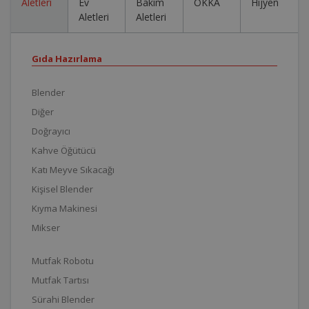
Aletleri
Ev
Bakım
OKKA
Hijyen
Aletleri
Aletleri
Gıda Hazırlama
Blender
Diğer
Doğrayıcı
Kahve Öğütücü
Katı Meyve Sıkacağı
Kişisel Blender
Kıyma Makinesi
Mikser
Mutfak Robotu
Mutfak Tartısı
Sürahi Blender