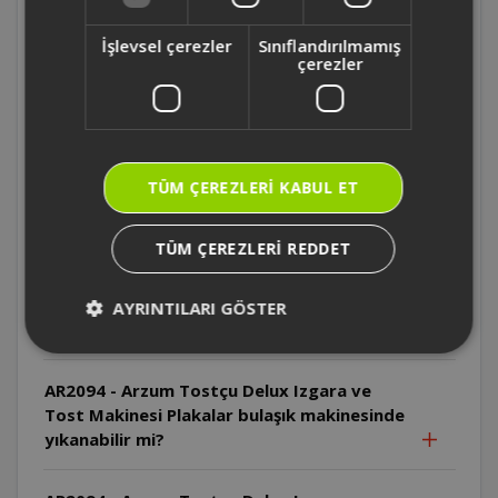
Tost Makinesi Isı ayarı nasıl yapılır?
İşlevsel çerezler
Sınıflandırılmamış
çerezler
AR2094 - Arzum Tostçu Delux Izgara ve
Tost Makinesi İlk kullanımda neden duman
çıkabilir?
TÜM ÇEREZLERI KABUL ET
AR2094 - Arzum Tostçu Delux Izgara ve
Tost Makinesi Kablo neden sıcak
yüzeylerden uzak tutulmalıdır?
TÜM ÇEREZLERI REDDET
AR2094 - Arzum Tostçu Delux Izgara ve
AYRINTILARI GÖSTER
Tost Makinesi Cihaz suya daldırılabilir mi?
AR2094 - Arzum Tostçu Delux Izgara ve
Tost Makinesi Plakalar bulaşık makinesinde
yıkanabilir mi?