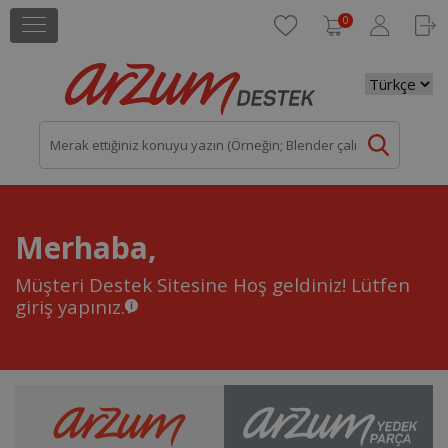
0
Merhaba,
Müşteri Destek Sitesine Hoş geldiniz!
Lütfen
giriş yapınız.