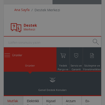
Ana Sayfa
Destek Merkezi
Destek
Merkezi
Ürünler
Ürünler
Yedek
Servis ve
Sözleşme ve
Parça ve
Garanti
Yönetmelikler
Aksesuar
Online
Alışveriş
Genel Destek Konuları
Mutfak
Elektrikli
Kişisel
Arzum
Ev-