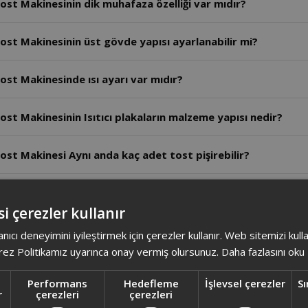
ost Makinesinin dik muhafaza özelliği var mıdır?
ost Makinesinin üst gövde yapısı ayarlanabilir mi?
ost Makinesinde ısı ayarı var mıdır?
st Makinesinin Isıtıcı plakaların malzeme yapısı nedir?
ost Makinesi Aynı anda kaç adet tost pişirebilir?
Tost Makinesinin motor gücü kaç Watt'tır?
i çerezler kullanır
 Makinasının Plakaları çift taraflı olarak kullanılabilir mi?
anıcı deneyimini iyileştirmek için çerezler kullanır. Web sitemizi kul
ez Politikamız uyarınca onay vermiş olursunuz.
Daha fazlasını oku
st Makinasının Isıtıcı plakaların malzeme yapısı nedir?
Performans
Hedefleme
İşlevsel çerezler
Sı
r
çerezleri
çerezleri
ost Makinası tek seferde kaç adet tost ekmeği pişirebilir?