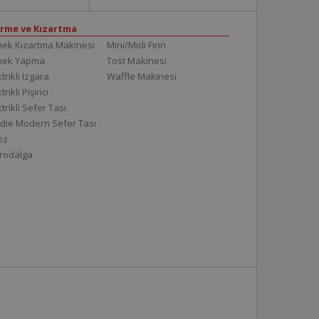
irme ve Kızartma
ek Kızartma Makinesi
Mini/Midi Fırın
mek Yapma
Tost Makinesi
trikli Izgara
Waffle Makinesi
trikli Pişirici
ktrikli Sefer Tası
die Modern Sefer Tası
töz
rodalga