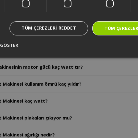
Tost Makinası motor gücü ne kadardır?
TÜM ÇEREZLERI REDDET
TÜM ÇEREZLER
nesi kaç farklı ısı ayarı vardır?
 GÖSTER
inesi Aynı anda kaç adet tost pişirebilir?
akinesinin motor gücü kaç Watt'tır?
 Makinesi kullanım ömrü kaç yıldır?
t Makinesi kaç watt?
 Makinesi plakaları çıkıyor mu?
Makinesi ağırlığı nedir?