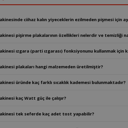
inesinde ciihaz kalın yiyeceklerin ezilmeden pişmesi için ay
esi pişirme plakalarının özellikleri nelerdir ve temizliği nas
inesi ızgara (parti ızgarası) fonksiyonunu kullanmak için k
kinesi plakaları hangi malzemeden üretilmiştir?
kinesi üründe kaç farklı sıcaklık kademesi bulunmaktadır?
inesi kaç Watt güç ile çalışır?
kinesi tek seferde kaç adet tost yapabilir?