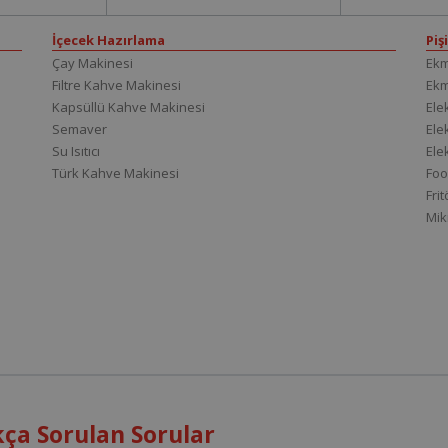
İçecek Hazırlama
Piş
Çay Makinesi
Ekm
Filtre Kahve Makinesi
Ek
Kapsüllü Kahve Makinesi
Elek
Semaver
Elek
Su Isıtıcı
Ele
Türk Kahve Makinesi
Foo
Fri
Mik
ça Sorulan Sorular