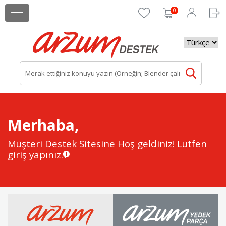
0
Merhaba,
Müşteri Destek Sitesine Hoş geldiniz!
Lütfen
giriş yapınız.