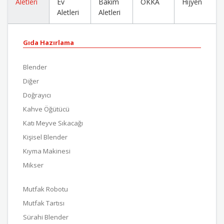
Aletleri
Ev
Bakım
OKKA
Hijyen
Aletleri
Aletleri
Gıda Hazırlama
Blender
Diğer
Doğrayıcı
Kahve Öğütücü
Katı Meyve Sıkacağı
Kişisel Blender
Kıyma Makinesi
Mikser
Mutfak Robotu
Mutfak Tartısı
Sürahi Blender