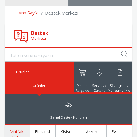
Ana Sayfa
Destek Merkezi
Destek
Merkezi
Ürünler
Ürünler
Yedek
Servis ve
Sözleşme ve
Parça ve
Garanti
Yönetmelikler
Aksesuar
Online
Alışveriş
Genel Destek Konuları
Mutfak
Elektrikli
Kişisel
Arzum
Ev-