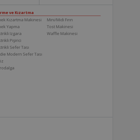
irme ve Kızartma
ek Kızartma Makinesi
Mini/Midi Fırın
mek Yapma
Tost Makinesi
trikli Izgara
Waffle Makinesi
trikli Pişirici
ktrikli Sefer Tası
die Modern Sefer Tası
töz
rodalga