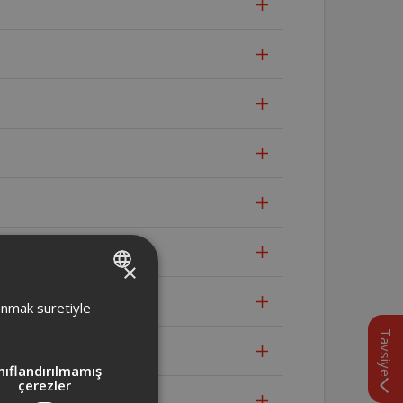
×
TURKISH
lanmak suretiyle
ENGLISH
Tavsiye
nıflandırılmamış
çerezler