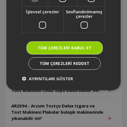
AR2094 - Arzum Tostçu Delux Izgara ve
İşlevsel çerezler
Sınıflandırılmamış
Tost Makinesi Isı ayarı nasıl yapılır?
çerezler
AR2094 - Arzum Tostçu Delux Izgara ve
Tost Makinesi İlk kullanımda neden duman
çıkabilir?
TÜM ÇEREZLERI KABUL ET
AR2094 - Arzum Tostçu Delux Izgara ve
Tost Makinesi Kablo neden sıcak
TÜM ÇEREZLERI REDDET
yüzeylerden uzak tutulmalıdır?
AYRINTILARI GÖSTER
AR2094 - Arzum Tostçu Delux Izgara ve
Tost Makinesi Cihaz suya daldırılabilir mi?
AR2094 - Arzum Tostçu Delux Izgara ve
Tost Makinesi Plakalar bulaşık makinesinde
yıkanabilir mi?