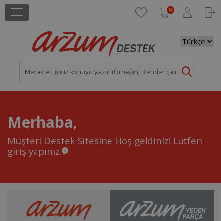
0
Merhaba,
Müşteri Destek Sitesine Hoş geldiniz!
Lütfen
giriş yapınız.