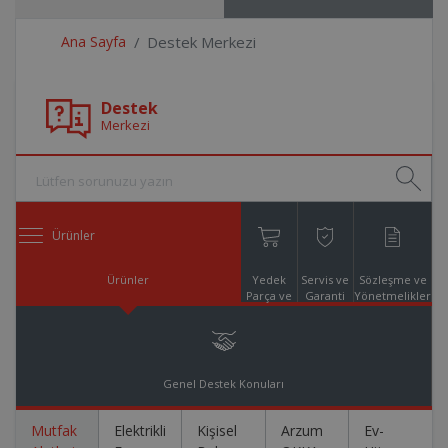
Ana Sayfa
Destek Merkezi
Destek
Merkezi
Ürünler
Ürünler
Yedek
Servis ve
Sözleşme ve
Parça ve
Garanti
Yönetmelikler
Aksesuar
Online
Alışveriş
Genel Destek Konuları
Mutfak
Elektrikli
Kişisel
Arzum
Ev-