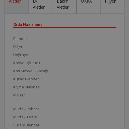
Aletleri
Ev
Bakım
OKKA
Hijyen
Aletleri
Aletleri
Gıda Hazırlama
Blender
Diğer
Doğrayıcı
Kahve Öğütücü
Katı Meyve Sıkacağı
Kişisel Blender
Kıyma Makinesi
Mikser
Mutfak Robotu
Mutfak Tartısı
Sürahi Blender