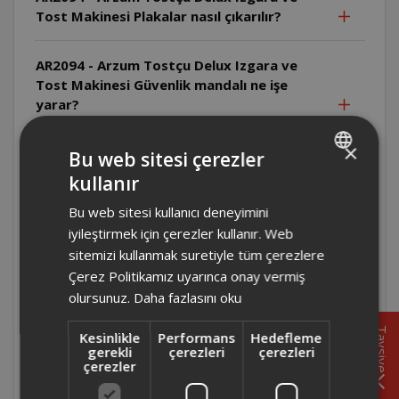
Tost Makinesi Plakalar nasıl çıkarılır?
AR2094 - Arzum Tostçu Delux Izgara ve
Tost Makinesi Güvenlik mandalı ne işe
yarar?
×
AR2094 - Arzum Tostçu Delux Izgara ve
Bu web sitesi çerezler
Tost Makinesi Parti ızgara modunda
kullanır
TURKISH
pişirme alanı nasıl genişletilir?
Bu web sitesi kullanıcı deneyimini
ENGLISH
iyileştirmek için çerezler kullanır. Web
AR2094 - Arzum Tostçu Delux Izgara ve
sitemizi kullanmak suretiyle tüm çerezlere
Tost Makinesi Tek taraflı ızgarada üst
Çerez Politikamız uyarınca onay vermiş
kapak nasıl konumlandırılır?
olursunuz.
Daha fazlasını oku
AR2094 - Arzum Tostçu Delux Izgara ve
Tavsiye
Kesinlikle
Performans
Hedefleme
Tost Makinesi Çift taraflı ızgarada
gerekli
çerezleri
çerezleri
çerezler
yiyecekler çevrilmeli midir?