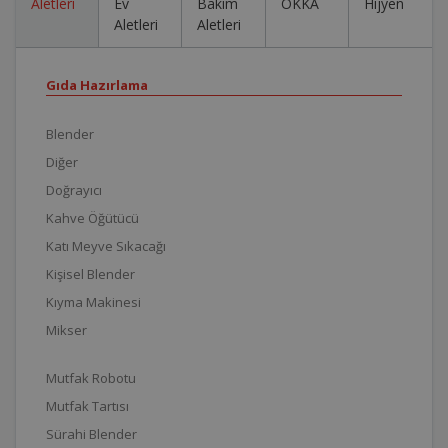
Aletleri
Ev
Bakım
OKKA
Hijyen
Aletleri
Aletleri
Gıda Hazırlama
Blender
Diğer
Doğrayıcı
Kahve Öğütücü
Katı Meyve Sıkacağı
Kişisel Blender
Kıyma Makinesi
Mikser
Mutfak Robotu
Mutfak Tartısı
Sürahi Blender