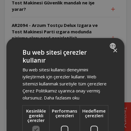
Tost Makinesi Güvenlik mandalı ne işe
yarar?
AR2094 - Arzum Tostçu Delux Izgara ve
Tost Makinesi Parti ızgara modunda
pişirme alanı nasıl genişletilir?
×
Bu web sitesi çerezler
AR2094 - Arzum Tostçu Delux Izgara ve
kullanır
Tost Makinesi Tek taraflı ızgarada üst
TURKISH
kapak nasıl konumlandırılır?
Bu web sitesi kullanıcı deneyimini
ENGLISH
iyileştirmek için çerezler kullanır. Web
AR2094 - Arzum Tostçu Delux Izgara ve
sitemizi kullanmak suretiyle tüm çerezlere
Tost Makinesi Çift taraflı ızgarada
Çerez Politikamız uyarınca onay vermiş
yiyecekler çevrilmeli midir?
olursunuz.
Daha fazlasını oku
Tavsiye
Kesinlikle
Performans
Hedefleme
AR2094 - Arzum Tostçu Delux Izgara ve
gerekli
çerezleri
çerezleri
Tost Makinesi Isı ayarı nasıl yapılır?
çerezler