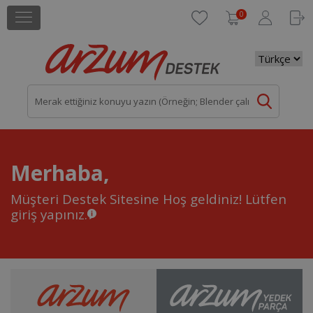
0
Merhaba,
Müşteri Destek Sitesine Hoş geldiniz!
Lütfen
giriş yapınız.