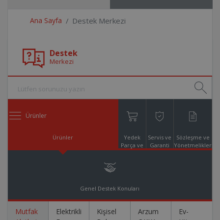
Ana Sayfa
Destek Merkezi
Destek
Merkezi
Ürünler
Ürünler
Yedek
Servis ve
Sözleşme ve
Parça ve
Garanti
Yönetmelikler
Aksesuar
Online
Alışveriş
Genel Destek Konuları
Mutfak
Elektrikli
Kişisel
Arzum
Ev-