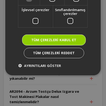
AR2094 - Arzum Tostçu Delux Izgara ve
Tost Makinesi İlk kullanımda neden duman
İşlevsel çerezler
Sınıflandırılmamış
çıkabilir?
çerezler
AR2094 - Arzum Tostçu Delux Izgara ve
Tost Makinesi Kablo neden sıcak
yüzeylerden uzak tutulmalıdır?
TÜM ÇEREZLERI KABUL ET
AR2094 - Arzum Tostçu Delux Izgara ve
TÜM ÇEREZLERI REDDET
Tost Makinesi Cihaz suya daldırılabilir mi?
AYRINTILARI GÖSTER
AR2094 - Arzum Tostçu Delux Izgara ve
Tost Makinesi Plakalar bulaşık makinesinde
yıkanabilir mi?
AR2094 - Arzum Tostçu Delux Izgara ve
Tost Makinesi Plakalar nasıl
temizlenmelidir?