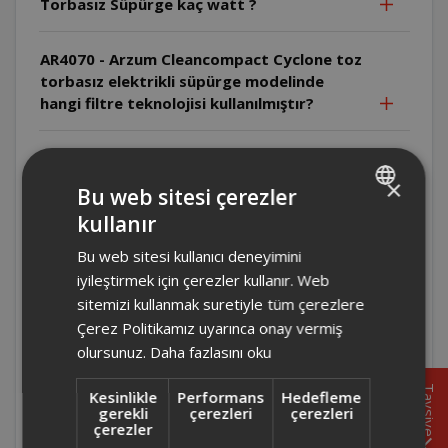
Torbasız Süpürge kaç watt ?
AR4070 - Arzum Cleancompact Cyclone toz
torbasız elektrikli süpürge modelinde
hangi filtre teknolojisi kullanılmıştır?
AR4070 - Arzum Cleancompact Cyclone toz
torbasız elektrikli süpürge modelinde toz
×
Bu web sitesi çerezler
torbası kullanılması gerekiyor mu?
kullanır
TURKISH
AR4070 - Arzum Cleancompact Cyclone toz torbasız
Bu web sitesi kullanıcı deneyimini
ENGLISH
elektrikli süpürge torbasız süpürge sınıfında olduğu
iyileştirmek için çerezler kullanır. Web
için toz torbası gerektirmez; cihazda pratik bir toz
sitemizi kullanmak suretiyle tüm çerezlere
haznesi bulunur.
Çerez Politikamız uyarınca onay vermiş
olursunuz.
Daha fazlasını oku
AR4070 - Arzum Cleancompact Cyclone toz
torbasız elektrikli süpürge şeffaf toz
Tavsiye
Kesinlikle
Performans
Hedefleme
toplama haznesi ne kadar hacme sahiptir?
gerekli
çerezleri
çerezleri
çerezler