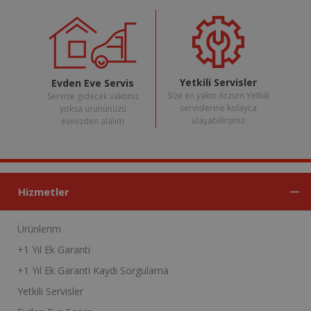
Yetkili Servisler
Evden Eve Servis
Size en yakın Arzum Yetkili
Servise gidecek vaktiniz
servislerine kolayca
yoksa ürününüzü
ulaşabilirsiniz
evinizden alalım
Hizmetler
Ürünlerim
+1 Yıl Ek Garanti
+1 Yıl Ek Garanti Kaydı Sorgulama
Yetkili Servisler