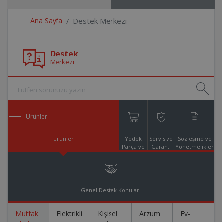
Ana Sayfa
Destek Merkezi
Destek
Merkezi
Ürünler
Ürünler
Yedek
Servis ve
Sözleşme ve
Parça ve
Garanti
Yönetmelikler
Aksesuar
Online
Alışveriş
Genel Destek Konuları
Mutfak
Elektrikli
Kişisel
Arzum
Ev-