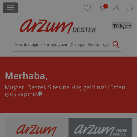
0
Merhaba,
Müşteri Destek Sitesine Hoş geldiniz!
Lütfen
giriş yapınız.