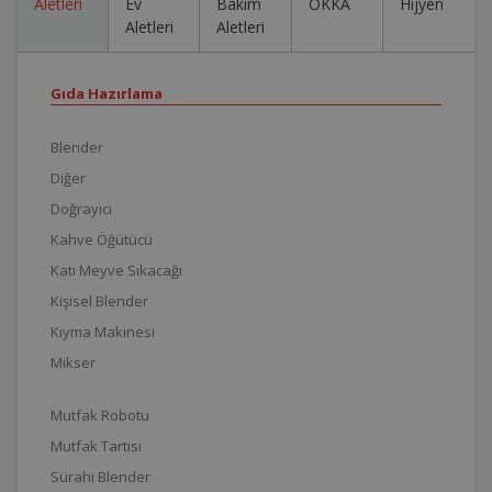
Aletleri
Ev
Bakım
OKKA
Hijyen
Aletleri
Aletleri
Gıda Hazırlama
Blender
Diğer
Doğrayıcı
Kahve Öğütücü
Katı Meyve Sıkacağı
Kişisel Blender
Kıyma Makinesi
Mikser
Mutfak Robotu
Mutfak Tartısı
Sürahi Blender