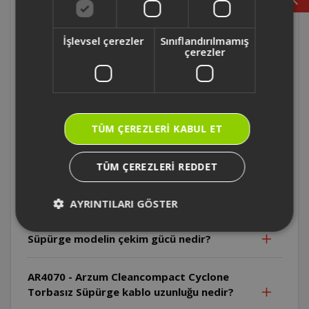
AR4088 - Arzum Olimpia Power Cyclone
Filtreli Süpürge'nin emiş gücü nedir?
İşlevsel çerezler
Sınıflandırılmamış
çerezler
AR4088 - Arzum Olimpia Power Cyclone
Filtreli Süpürge'nin ağırlığı nedir?
AR4041- Arzum Mora Cyclone Toz Torbasız
TÜM ÇEREZLERI KABUL ET
Süpürge'nin kablo uzunluğu nedir?
TÜM ÇEREZLERI REDDET
AR4041- Arzum Mora Cyclone Toz Torbasız
Süpürge toz hazne kapasitesi kaçtır?
AYRINTILARI GÖSTER
AR4041- Arzum Mora Cyclone Toz Torbasız
Süpürge modelin çekim gücü nedir?
AR4070 - Arzum Cleancompact Cyclone
Torbasız Süpürge kablo uzunluğu nedir?