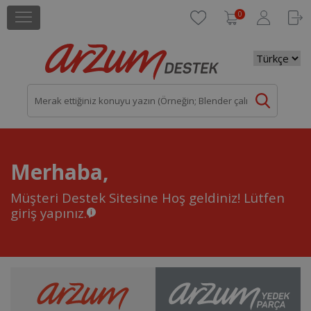
0
Merhaba,
Müşteri Destek Sitesine Hoş geldiniz!
Lütfen
giriş yapınız.