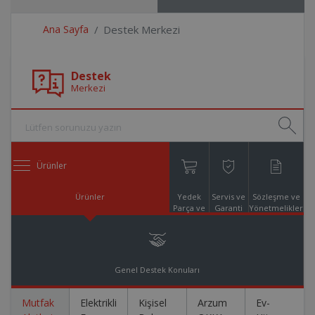
Ana Sayfa
Destek Merkezi
Destek
Merkezi
Ürünler
Ürünler
Yedek
Servis ve
Sözleşme ve
Parça ve
Garanti
Yönetmelikler
Aksesuar
Online
Alışveriş
Genel Destek Konuları
Mutfak
Elektrikli
Kişisel
Arzum
Ev-