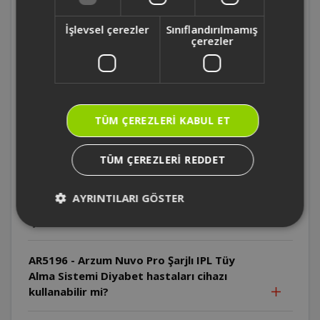
beklenmelidir?
İşlevsel çerezler
Sınıflandırılmamış
çerezler
AR5196 - Arzum Nuvo Pro Şarjlı IPL Tüy
Alma Sistemi İlk kullanımda hangi enerji
seviyesi önerilir?
AR5196 - Arzum Nuvo Pro Şarjlı IPL Tüy
TÜM ÇEREZLERI KABUL ET
Alma Sistemi IPL teknolojisi hangi tüy
renklerinde daha etkilidir?
TÜM ÇEREZLERI REDDET
AR5196 - Arzum Nuvo Pro Şarjlı IPL Tüy
AYRINTILARI GÖSTER
Alma Sistemi Cihazın cilt temas sensörü ne
işe yarar?
AR5196 - Arzum Nuvo Pro Şarjlı IPL Tüy
Alma Sistemi Diyabet hastaları cihazı
kullanabilir mi?