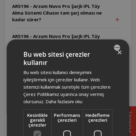
AR5196 - Arzum Nuvo Pro Şarjlı IPL Tüy
Alma Sistemi Cihazın tam şarj olması ne
kadar sürer?
AR5196 - Arzum Nuvo Pro Şarjlı IPL Tüy
Alma Sistemi Cihazın bataryası tam şarj
olduğunda kaç atım yapabilir?
×
Bu web sitesi çerezler
kullanır
TURKISH
AR5196 - Arzum Nuvo Pro Şarjlı IPL Tüy
Bu web sitesi kullanıcı deneyimini
Alma Sistemi Epilasyon kremi veya ağda
ENGLISH
kullanmak uygun mudur?
iyileştirmek için çerezler kullanır. Web
sitemizi kullanmak suretiyle tüm çerezlere
Çerez Politikamız uyarınca onay vermiş
AR5196 - Arzum Nuvo Pro Şarjlı IPL Tüy
olursunuz.
Daha fazlasını oku
Alma Sistemi Uygulama öncesi tüyler nasıl
hazırlanmalıdır?
Tavsiye
Kesinlikle
Performans
Hedefleme
gerekli
çerezleri
çerezleri
çerezler
AR5196 - Arzum Nuvo Pro Şarjlı IPL Tüy
Alma Sistemi Cilt testi sonrası ne kadar