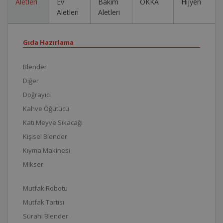
Aletleri
Ev
Bakım
OKKA
Hijyen
Aletleri
Aletleri
Gıda Hazırlama
Blender
Diğer
Doğrayıcı
Kahve Öğütücü
Katı Meyve Sıkacağı
Kişisel Blender
Kıyma Makinesi
Mikser
Mutfak Robotu
Mutfak Tartısı
Sürahi Blender