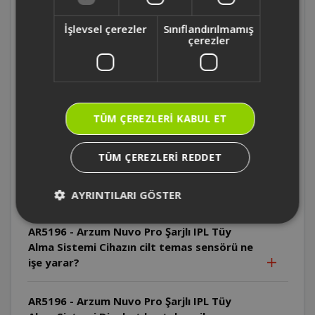
AR5196 - Arzum Nuvo Pro Şarjlı IPL Tüy
İşlevsel çerezler
Sınıflandırılmamış
Alma Sistemi Cilt testi sonrası ne kadar
çerezler
beklenmelidir?
AR5196 - Arzum Nuvo Pro Şarjlı IPL Tüy
Alma Sistemi İlk kullanımda hangi enerji
TÜM ÇEREZLERI KABUL ET
seviyesi önerilir?
TÜM ÇEREZLERI REDDET
AR5196 - Arzum Nuvo Pro Şarjlı IPL Tüy
Alma Sistemi IPL teknolojisi hangi tüy
renklerinde daha etkilidir?
AYRINTILARI GÖSTER
AR5196 - Arzum Nuvo Pro Şarjlı IPL Tüy
Alma Sistemi Cihazın cilt temas sensörü ne
işe yarar?
AR5196 - Arzum Nuvo Pro Şarjlı IPL Tüy