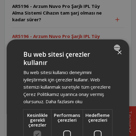
AR5196 - Arzum Nuvo Pro Şarjlı IPL Tüy
Alma Sistemi Cihazın tam şarj olması ne
kadar sürer?
AR5196 - Arzum Nuvo Pro Şarjlı IPL Tüy
Alma Sistemi Cihazın bataryası tam şarj
olduğunda kaç atım yapabilir?
×
Bu web sitesi çerezler
kullanır
TURKISH
AR5196 - Arzum Nuvo Pro Şarjlı IPL Tüy Alma Sistemi
Tam şarjlı batarya en az 260 atım yapabilir.
Bu web sitesi kullanıcı deneyimini
ENGLISH
iyileştirmek için çerezler kullanır. Web
AR5196 - Arzum Nuvo Pro Şarjlı IPL Tüy
sitemizi kullanmak suretiyle tüm çerezlere
Alma Sistemi Epilasyon kremi veya ağda
Çerez Politikamız uyarınca onay vermiş
kullanmak uygun mudur?
olursunuz.
Daha fazlasını oku
Tavsiye
Kesinlikle
Performans
Hedefleme
AR5196 - Arzum Nuvo Pro Şarjlı IPL Tüy
gerekli
çerezleri
çerezleri
Alma Sistemi Uygulama öncesi tüyler nasıl
çerezler
hazırlanmalıdır?