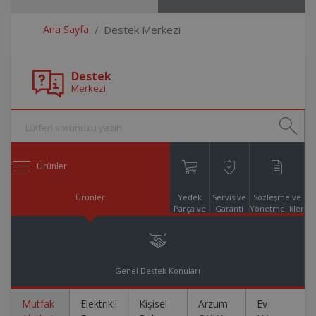
Ana Sayfa
Destek Merkezi
Destek
Merkezi
Ürünler
Ürünler
Yedek
Servis ve
Sözleşme ve
Parça ve
Garanti
Yönetmelikler
Aksesuar
Online
Alışveriş
Genel Destek Konuları
Mutfak
Elektrikli
Kişisel
Arzum
Ev-