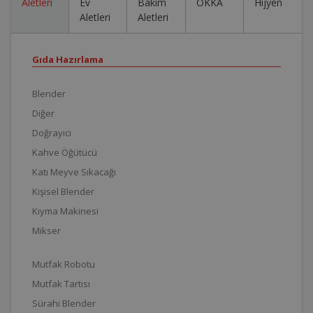
Aletleri
Ev
Bakım
OKKA
Hijyen
Aletleri
Aletleri
Gıda Hazırlama
Blender
Diğer
Doğrayıcı
Kahve Öğütücü
Katı Meyve Sıkacağı
Kişisel Blender
Kıyma Makinesi
Mikser
Mutfak Robotu
Mutfak Tartısı
Sürahi Blender