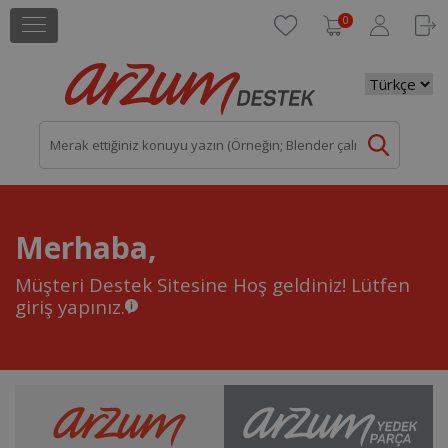
0
Merhaba,
Müşteri Destek Sitesine Hoş geldiniz!
Lütfen
giriş yapınız.