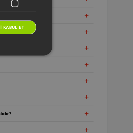
dır?
I KABUL ET
lıdır?