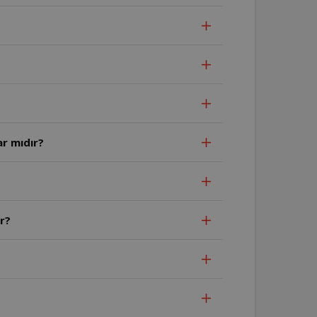
ar mıdır?
r?