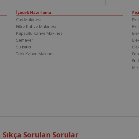
İçecek Hazırlama
Piş
Çay Makinesi
Ekm
Filtre Kahve Makinesi
Ek
Kapsüllü Kahve Makinesi
Elek
Semaver
Elek
Su Isıtıcı
Ele
Türk Kahve Makinesi
Foo
Fri
Mik
Sıkça Sorulan Sorular