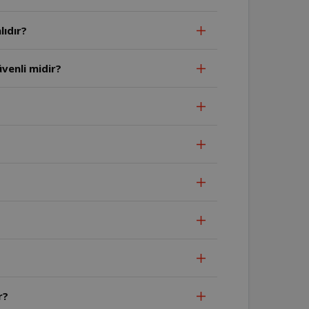
lıdır?
venli midir?
r?