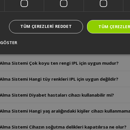
Alma Sistemi IPL uygulaması öncesi tüyler nasıl hazırlanmalı
TÜM ÇEREZLERI REDDET
TÜM ÇEREZLER
Alma Sistemi Cilt testi sonrası ne kadar beklenmelidir?
 GÖSTER
lma Sistemi İlk kullanımda hangi enerji seviyesi önerilir?
 Alma Sistemi Çok koyu ten rengi IPL için uygun mudur?
lma Sistemi Hangi tüy renkleri IPL için uygun değildir?
lma Sistemi Diyabet hastaları cihazı kullanabilir mi?
lma Sistemi Hangi yaş aralığındaki kişiler cihazı kullanmama
Alma Sistemi Cihazın soğutma delikleri kapatılırsa ne olur?