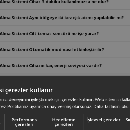
Alma Sistemi Cihaz 3 dakika kullanılmazsa ne olur?
lma Sistemi Aynı bölgeye iki kez ışık atımı yapılabilir mi?
Alma Sistemi Cilt temas sensörü ne işe yarar?
Alma Sistemi Otomatik mod nasıl etkinleştirilir?
lma Sistemi Cihazın kaç enerji seviyesi vardır?
lma Sistemi Cihaz kablolu kullanılabilir mi?
i çerezler kullanır
Alma Sistemi Tam şarjda cihaz kaç atım yapabilir?
anıcı deneyimini iyileştirmek için çerezler kullanır. Web sitemizi kul
ez Politikamız uyarınca onay vermiş olursunuz.
Daha fazlasını oku
Alma Sistemi Cihazın tam şarj süresi ne kadardır?
Performans
Hedefleme
İşlevsel çerezler
Sı
r
çerezleri
çerezleri
 Alma Sistemi Tıraş dışındaki yöntemler neden önerilmez?