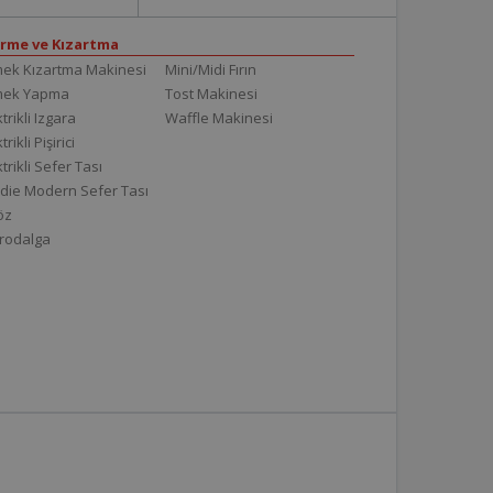
irme ve Kızartma
ek Kızartma Makinesi
Mini/Midi Fırın
mek Yapma
Tost Makinesi
trikli Izgara
Waffle Makinesi
trikli Pişirici
ktrikli Sefer Tası
die Modern Sefer Tası
töz
rodalga