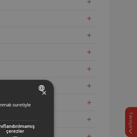
×
TURKISH
lanmak suretiyle
ENGLISH
Tavsiye
nıflandırılmamış
çerezler