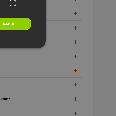
dır?
I KABUL ET
lıdır?