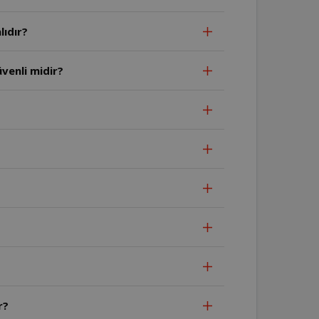
lıdır?
venli midir?
r?