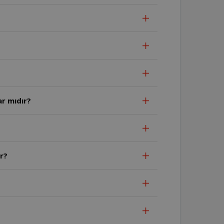
ar mıdır?
r?