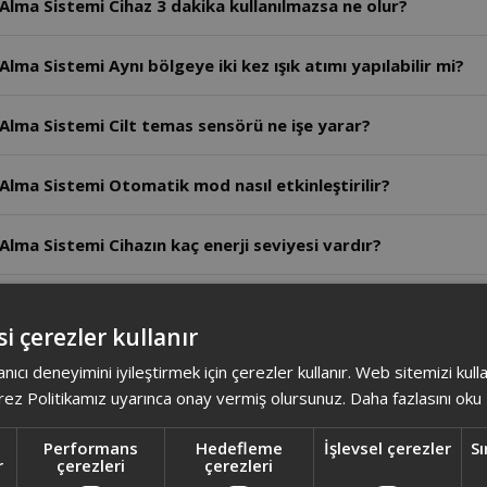
Alma Sistemi Cihaz 3 dakika kullanılmazsa ne olur?
lma Sistemi Aynı bölgeye iki kez ışık atımı yapılabilir mi?
Alma Sistemi Cilt temas sensörü ne işe yarar?
Alma Sistemi Otomatik mod nasıl etkinleştirilir?
lma Sistemi Cihazın kaç enerji seviyesi vardır?
lma Sistemi Cihaz kablolu kullanılabilir mi?
i çerezler kullanır
Alma Sistemi Tam şarjda cihaz kaç atım yapabilir?
anıcı deneyimini iyileştirmek için çerezler kullanır. Web sitemizi kul
ez Politikamız uyarınca onay vermiş olursunuz.
Daha fazlasını oku
Alma Sistemi Cihazın tam şarj süresi ne kadardır?
Performans
Hedefleme
İşlevsel çerezler
Sı
r
çerezleri
çerezleri
 Alma Sistemi Tıraş dışındaki yöntemler neden önerilmez?