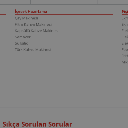
İçecek Hazırlama
Piş
Çay Makinesi
Ekm
Filtre Kahve Makinesi
Ek
Kapsüllü Kahve Makinesi
Elek
Semaver
Elek
Su Isıtıcı
Ele
Türk Kahve Makinesi
Foo
Fri
Mik
Sıkça Sorulan Sorular