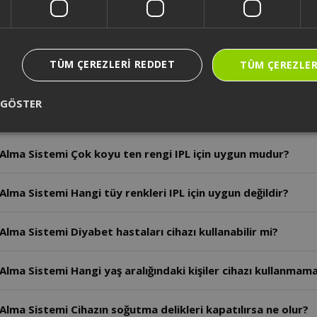
Alma Sistemi IPL uygulaması öncesi tüyler nasıl hazırlanmalı
TÜM ÇEREZLERI REDDET
TÜM ÇEREZLER
Alma Sistemi Cilt testi sonrası ne kadar beklenmelidir?
 GÖSTER
lma Sistemi İlk kullanımda hangi enerji seviyesi önerilir?
 Alma Sistemi Çok koyu ten rengi IPL için uygun mudur?
lma Sistemi Hangi tüy renkleri IPL için uygun değildir?
lma Sistemi Diyabet hastaları cihazı kullanabilir mi?
lma Sistemi Hangi yaş aralığındaki kişiler cihazı kullanmama
Alma Sistemi Cihazın soğutma delikleri kapatılırsa ne olur?