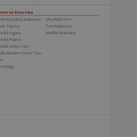
irme ve Kızartma
ek Kızartma Makinesi
Mini/Midi Fırın
mek Yapma
Tost Makinesi
trikli Izgara
Waffle Makinesi
trikli Pişirici
ktrikli Sefer Tası
die Modern Sefer Tası
töz
rodalga