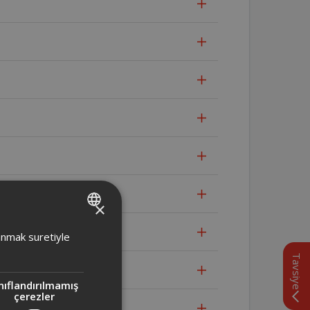
×
TURKISH
lanmak suretiyle
ENGLISH
Tavsiye
nıflandırılmamış
çerezler