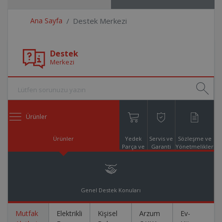
Ana Sayfa
Destek Merkezi
Destek
Merkezi
Ürünler
Ürünler
Yedek
Servis ve
Sözleşme ve
Parça ve
Garanti
Yönetmelikler
Aksesuar
Online
Alışveriş
Genel Destek Konuları
Mutfak
Elektrikli
Kişisel
Arzum
Ev-