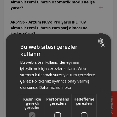
Alma Sistemi Cihazın otomatik modu ne işe
yarar?
AR5196 - Arzum Nuvo Pro Şarjlı IPL Tüy
Alma Sistemi Cihazın tam şarj olması ne
kadar sürer?
×
Bu web sitesi çerezler
AR5196 - Arzum Nuvo Pro Şarjlı IPL Tüy
kullanır
Alma Sistemi Cihazın bataryası tam şarj
TURKISH
olduğunda kaç atım yapabilir?
Bu web sitesi kullanıcı deneyimini
ENGLISH
iyileştirmek için çerezler kullanır. Web
AR5196 - Arzum Nuvo Pro Şarjlı IPL Tüy
sitemizi kullanmak suretiyle tüm çerezlere
Alma Sistemi Epilasyon kremi veya ağda
Çerez Politikamız uyarınca onay vermiş
kullanmak uygun mudur?
olursunuz.
Daha fazlasını oku
Tavsiye
Kesinlikle
Performans
Hedefleme
AR5196 - Arzum Nuvo Pro Şarjlı IPL Tüy
gerekli
çerezleri
çerezleri
Alma Sistemi Uygulama öncesi tüyler nasıl
çerezler
hazırlanmalıdır?