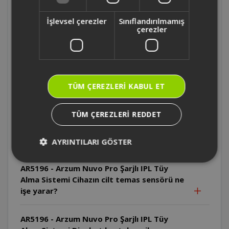
AR5196 - Arzum Nuvo Pro Şarjlı IPL Tüy
İşlevsel çerezler
Sınıflandırılmamış
Alma Sistemi Cilt testi sonrası ne kadar
çerezler
beklenmelidir?
AR5196 - Arzum Nuvo Pro Şarjlı IPL Tüy
Alma Sistemi İlk kullanımda hangi enerji
TÜM ÇEREZLERI KABUL ET
seviyesi önerilir?
TÜM ÇEREZLERI REDDET
AR5196 - Arzum Nuvo Pro Şarjlı IPL Tüy
Alma Sistemi IPL teknolojisi hangi tüy
renklerinde daha etkilidir?
AYRINTILARI GÖSTER
AR5196 - Arzum Nuvo Pro Şarjlı IPL Tüy
Alma Sistemi Cihazın cilt temas sensörü ne
işe yarar?
AR5196 - Arzum Nuvo Pro Şarjlı IPL Tüy