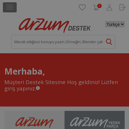
0
Merhaba,
Müşteri Destek Sitesine Hoş geldiniz!
Lütfen
giriş yapınız.