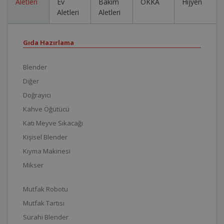
Aletleri
Ev
Bakım
OKKA
Hijyen
Aletleri
Aletleri
Gıda Hazırlama
Blender
Diğer
Doğrayıcı
Kahve Öğütücü
Katı Meyve Sıkacağı
Kişisel Blender
Kıyma Makinesi
Mikser
Mutfak Robotu
Mutfak Tartısı
Sürahi Blender