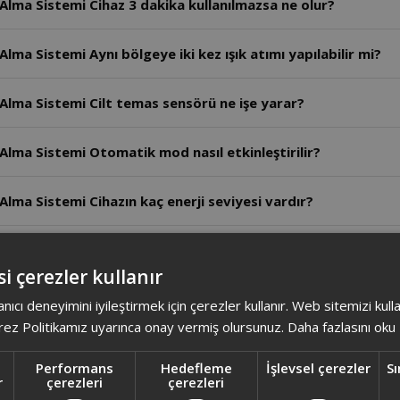
Alma Sistemi Cihaz 3 dakika kullanılmazsa ne olur?
lma Sistemi Aynı bölgeye iki kez ışık atımı yapılabilir mi?
Alma Sistemi Cilt temas sensörü ne işe yarar?
Alma Sistemi Otomatik mod nasıl etkinleştirilir?
lma Sistemi Cihazın kaç enerji seviyesi vardır?
lma Sistemi Cihaz kablolu kullanılabilir mi?
i çerezler kullanır
Alma Sistemi Tam şarjda cihaz kaç atım yapabilir?
anıcı deneyimini iyileştirmek için çerezler kullanır. Web sitemizi kul
ez Politikamız uyarınca onay vermiş olursunuz.
Daha fazlasını oku
Alma Sistemi Cihazın tam şarj süresi ne kadardır?
Performans
Hedefleme
İşlevsel çerezler
Sı
r
çerezleri
çerezleri
 Alma Sistemi Tıraş dışındaki yöntemler neden önerilmez?