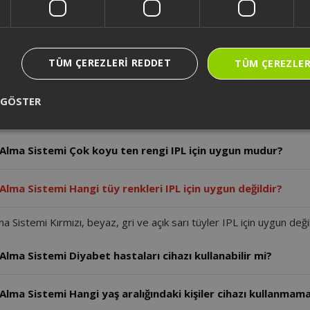
Alma Sistemi IPL uygulaması öncesi tüyler nasıl hazırlanmalı
TÜM ÇEREZLERI REDDET
TÜM ÇEREZLER
Alma Sistemi Cilt testi sonrası ne kadar beklenmelidir?
 GÖSTER
lma Sistemi İlk kullanımda hangi enerji seviyesi önerilir?
 Alma Sistemi Çok koyu ten rengi IPL için uygun mudur?
lma Sistemi Hangi tüy renkleri IPL için uygun değildir?
istemi Kırmızı, beyaz, gri ve açık sarı tüyler IPL için uygun değil
lma Sistemi Diyabet hastaları cihazı kullanabilir mi?
lma Sistemi Hangi yaş aralığındaki kişiler cihazı kullanmama