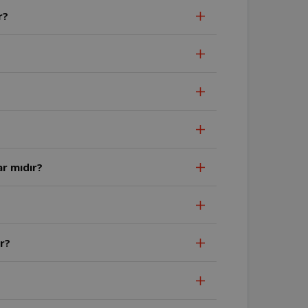
r?
ar mıdır?
r?