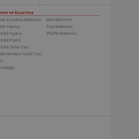
irme ve Kızartma
ek Kızartma Makinesi
Mini/Midi Fırın
mek Yapma
Tost Makinesi
trikli Izgara
Waffle Makinesi
trikli Pişirici
ktrikli Sefer Tası
die Modern Sefer Tası
töz
rodalga