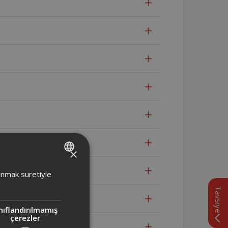
×
TURKISH
lanmak suretiyle
ENGLISH
Tavsiye
nıflandırılmamış
çerezler