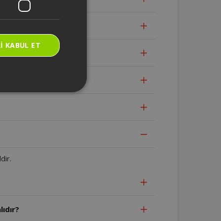
dır?
I KABUL ET
dir.
lıdır?