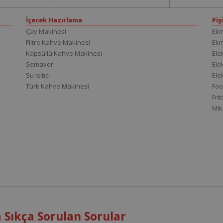
İçecek Hazırlama
Piş
Çay Makinesi
Ekm
Filtre Kahve Makinesi
Ek
Kapsüllü Kahve Makinesi
Elek
Semaver
Elek
Su Isıtıcı
Ele
Türk Kahve Makinesi
Foo
Fri
Mik
Sıkça Sorulan Sorular