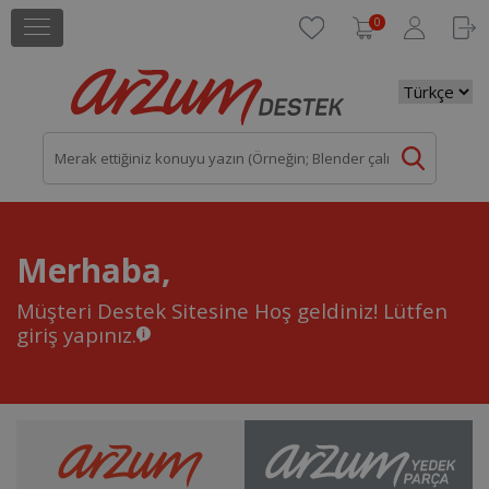
0
Merhaba,
Müşteri Destek Sitesine Hoş geldiniz!
Lütfen
giriş yapınız.