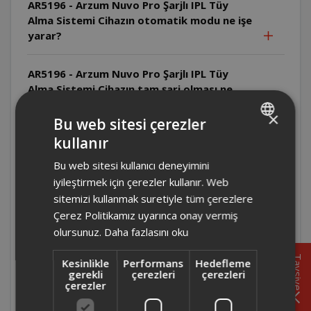
AR5196 - Arzum Nuvo Pro Şarjlı IPL Tüy
Alma Sistemi Cihazın otomatik modu ne işe
yarar?
AR5196 - Arzum Nuvo Pro Şarjlı IPL Tüy
Alma Sistemi Cihazın tam şarj olması ne
kadar sürer?
×
Bu web sitesi çerezler
kullanır
AR5196 - Arzum Nuvo Pro Şarjlı IPL Tüy
TURKISH
Alma Sistemi Cihazın bataryası tam şarj
Bu web sitesi kullanıcı deneyimini
ENGLISH
olduğunda kaç atım yapabilir?
iyileştirmek için çerezler kullanır. Web
sitemizi kullanmak suretiyle tüm çerezlere
AR5196 - Arzum Nuvo Pro Şarjlı IPL Tüy
Çerez Politikamız uyarınca onay vermiş
Alma Sistemi Epilasyon kremi veya ağda
olursunuz.
Daha fazlasını oku
kullanmak uygun mudur?
Tavsiye
Kesinlikle
Performans
Hedefleme
gerekli
çerezleri
çerezleri
AR5196 - Arzum Nuvo Pro Şarjlı IPL Tüy
çerezler
Alma Sistemi Uygulama öncesi tüyler nasıl
hazırlanmalıdır?