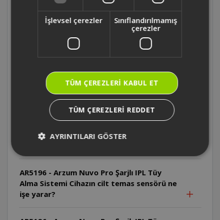
İşlevsel çerezler
Sınıflandırılmamış
AR5196 - Arzum Nuvo Pro Şarjlı IPL Tüy
çerezler
Alma Sistemi Cilt testi sonrası ne kadar
beklenmelidir?
AR5196 - Arzum Nuvo Pro Şarjlı IPL Tüy
TÜM ÇEREZLERI KABUL ET
Alma Sistemi İlk kullanımda hangi enerji
seviyesi önerilir?
TÜM ÇEREZLERI REDDET
AR5196 - Arzum Nuvo Pro Şarjlı IPL Tüy
Alma Sistemi IPL teknolojisi hangi tüy
AYRINTILARI GÖSTER
renklerinde daha etkilidir?
AR5196 - Arzum Nuvo Pro Şarjlı IPL Tüy
Alma Sistemi Cihazın cilt temas sensörü ne
işe yarar?