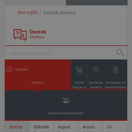
Ana Sayfa
Destek Merkezi
Destek
Merkezi
Ürünler
Ürünler
Yedek
Servis ve
Sözleşme ve
Parça ve
Garanti
Yönetmelikler
Aksesuar
Online
Alışveriş
Genel Destek Konuları
Mutfak
Elektrikli
Kişisel
Arzum
Ev-