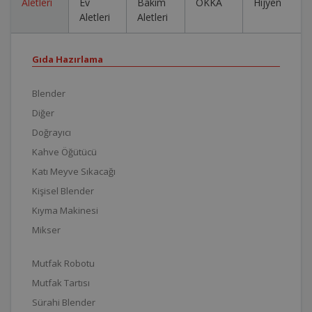
Aletleri
Ev
Bakım
OKKA
Hijyen
Aletleri
Aletleri
Gıda Hazırlama
Blender
Diğer
Doğrayıcı
Kahve Öğütücü
Katı Meyve Sıkacağı
Kişisel Blender
Kıyma Makinesi
Mikser
Mutfak Robotu
Mutfak Tartısı
Sürahi Blender