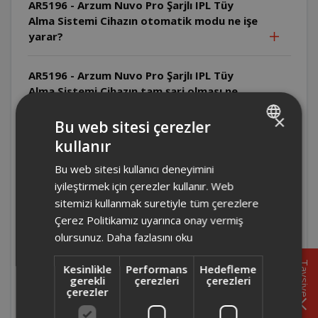
AR5196 - Arzum Nuvo Pro Şarjlı IPL Tüy
Alma Sistemi Cihazın otomatik modu ne işe
yarar?
AR5196 - Arzum Nuvo Pro Şarjlı IPL Tüy
Alma Sistemi Cihazın tam şarj olması ne
kadar sürer?
×
Bu web sitesi çerezler
kullanır
AR5196 - Arzum Nuvo Pro Şarjlı IPL Tüy
TURKISH
Alma Sistemi Cihazın bataryası tam şarj
Bu web sitesi kullanıcı deneyimini
ENGLISH
olduğunda kaç atım yapabilir?
iyileştirmek için çerezler kullanır. Web
sitemizi kullanmak suretiyle tüm çerezlere
AR5196 - Arzum Nuvo Pro Şarjlı IPL Tüy
Çerez Politikamız uyarınca onay vermiş
Alma Sistemi Epilasyon kremi veya ağda
olursunuz.
Daha fazlasını oku
kullanmak uygun mudur?
Tavsiye
Kesinlikle
Performans
Hedefleme
gerekli
çerezleri
çerezleri
AR5196 - Arzum Nuvo Pro Şarjlı IPL Tüy
çerezler
Alma Sistemi Uygulama öncesi tüyler nasıl
hazırlanmalıdır?