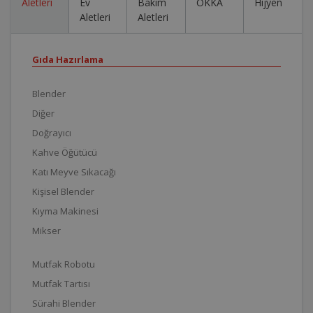
Aletleri
Ev
Bakım
OKKA
Hijyen
Aletleri
Aletleri
Gıda Hazırlama
Blender
Diğer
Doğrayıcı
Kahve Öğütücü
Katı Meyve Sıkacağı
Kişisel Blender
Kıyma Makinesi
Mikser
Mutfak Robotu
Mutfak Tartısı
Sürahi Blender