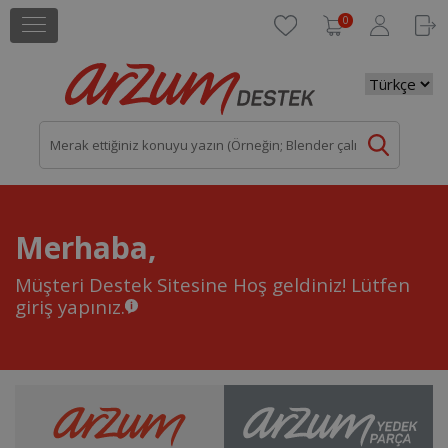
0
Merhaba,
Müşteri Destek Sitesine Hoş geldiniz!
Lütfen
giriş yapınız.