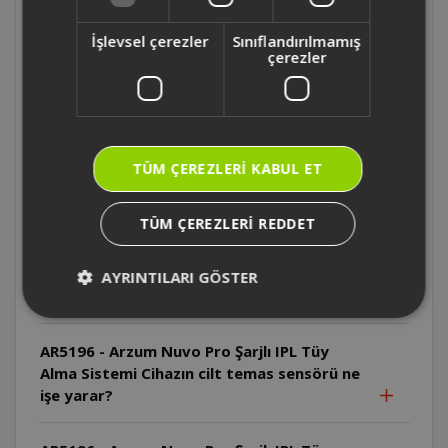
İşlevsel çerezler
Sınıflandırılmamış
AR5196 - Arzum Nuvo Pro Şarjlı IPL Tüy
çerezler
Alma Sistemi Cilt testi sonrası ne kadar
beklenmelidir?
AR5196 - Arzum Nuvo Pro Şarjlı IPL Tüy
TÜM ÇEREZLERI KABUL ET
Alma Sistemi İlk kullanımda hangi enerji
seviyesi önerilir?
TÜM ÇEREZLERI REDDET
AR5196 - Arzum Nuvo Pro Şarjlı IPL Tüy
Alma Sistemi IPL teknolojisi hangi tüy
AYRINTILARI GÖSTER
renklerinde daha etkilidir?
AR5196 - Arzum Nuvo Pro Şarjlı IPL Tüy
Alma Sistemi Cihazın cilt temas sensörü ne
işe yarar?