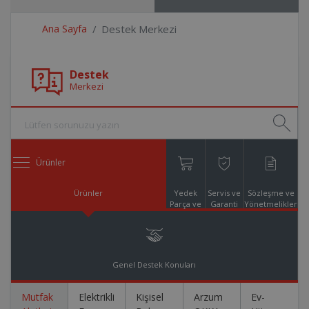
Ana Sayfa
Destek Merkezi
Destek
Merkezi
Ürünler
Ürünler
Yedek
Servis ve
Sözleşme ve
Parça ve
Garanti
Yönetmelikler
Aksesuar
Online
Alışveriş
Genel Destek Konuları
Mutfak
Elektrikli
Kişisel
Arzum
Ev-