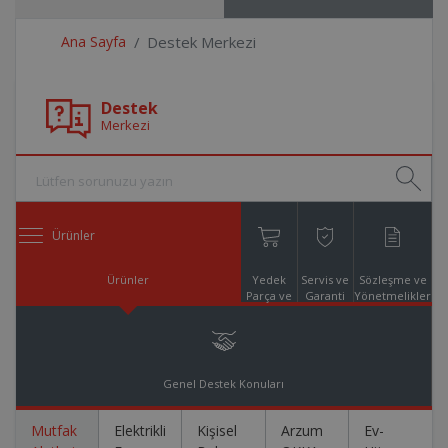
Ana Sayfa
Destek Merkezi
Destek
Merkezi
Ürünler
Ürünler
Yedek
Servis ve
Sözleşme ve
Parça ve
Garanti
Yönetmelikler
Aksesuar
Online
Alışveriş
Genel Destek Konuları
Mutfak
Elektrikli
Kişisel
Arzum
Ev-