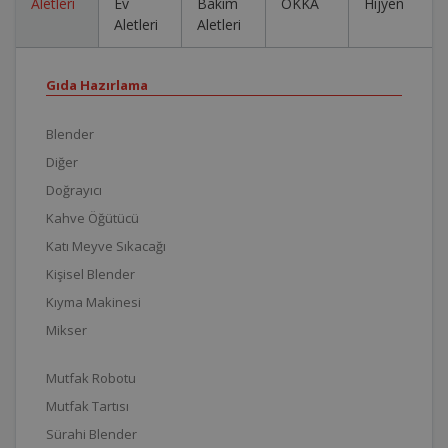
Aletleri
Ev
Bakım
OKKA
Hijyen
Aletleri
Aletleri
Gıda Hazırlama
Blender
Diğer
Doğrayıcı
Kahve Öğütücü
Katı Meyve Sıkacağı
Kişisel Blender
Kıyma Makinesi
Mikser
Mutfak Robotu
Mutfak Tartısı
Sürahi Blender