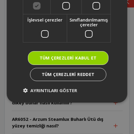
AR6052 - Arzum Steamlux Buharlı Ütü ilk
kullanımda koku yapar mı?
İşlevsel çerezler
Sınıflandırılmamış
çerezler
AR6052 - Arzum Steamlux Buharlı Ütü her
sıcaklıkta buhar püskürtür mü?
AR6052 - Arzum Steamlux Buharlı Ütü
hangi taban kullanılmaktadır?
TÜM ÇEREZLERI KABUL ET
AR6052 - Arzum Steamlux Buharlı Ütü
TÜM ÇEREZLERI REDDET
dikey buhar verebilir mi?
AYRINTILARI GÖSTER
AR6052 - Arzum Steamlux Buharlı Ütü
dikey buhar nasıl kullanılır?
AR6052 - Arzum Steamlux Buharlı Ütü dış
yüzey temizliği nasıl?