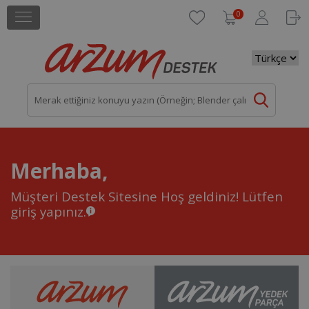
0
Merhaba,
Müşteri Destek Sitesine Hoş geldiniz!
Lütfen
giriş yapınız.