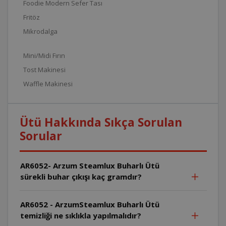
Foodie Modern Sefer Tası
Fritöz
Mikrodalga
Mini/Midi Fırın
Tost Makinesi
Waffle Makinesi
Ütü Hakkında Sıkça Sorulan
Sorular
AR6052- Arzum Steamlux Buharlı Ütü
sürekli buhar çıkışı kaç gramdır?
AR6052 - ArzumSteamlux Buharlı Ütü
temizliği ne sıklıkla yapılmalıdır?