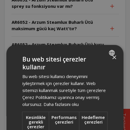
sprey su fonksiyonu var mı?
AR6052 - Arzum Steamlux Buharlı Ütü
maksimum gücü kaç Watt’tır?
AR6052 - Arzum Steamlux Buharlı Ütü kuru
ütüleme yapabilir mi?
×
Bu web sitesi çerezler
kullanır
AR6052 - Arzum Steamlux Buharlı Ütü kireç
TURKISH
önleme sistemi var mıdır?
Bu web sitesi kullanıcı deneyimini
ENGLISH
iyileştirmek için çerezler kullanır. Web
AR6052 - Arzum Steamlux Buharlı Ütü
sitemizi kullanmak suretiyle tüm çerezlere
kendi kendini temizler mi?
Çerez Politikamız uyarınca onay vermiş
olursunuz.
Daha fazlasını oku
AR6052 - Arzum Steamlux Buharlı Ütü ilk
Tavsiye
Kesinlikle
Performans
Hedefleme
kullanımdan önce ne yapılır?
gerekli
çerezleri
çerezleri
çerezler