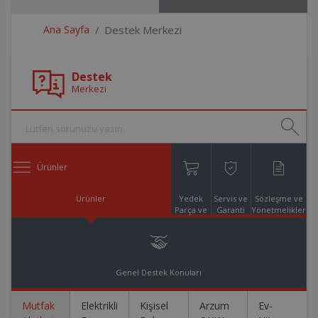
Ana Sayfa
Destek Merkezi
Destek
Merkezi
Ürünler
Ürünler
Yedek
Servis ve
Sözleşme ve
Parça ve
Garanti
Yönetmelikler
Aksesuar
Online
Alışveriş
Genel Destek Konuları
Mutfak
Elektrikli
Kişisel
Arzum
Ev-