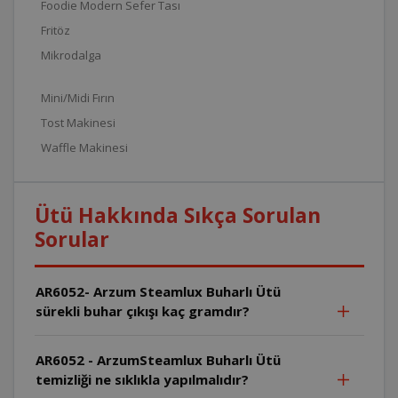
Foodie Modern Sefer Tası
Fritöz
Mikrodalga
Mini/Midi Fırın
Tost Makinesi
Waffle Makinesi
Ütü Hakkında Sıkça Sorulan
Sorular
AR6052- Arzum Steamlux Buharlı Ütü
sürekli buhar çıkışı kaç gramdır?
AR6052 - ArzumSteamlux Buharlı Ütü
temizliği ne sıklıkla yapılmalıdır?