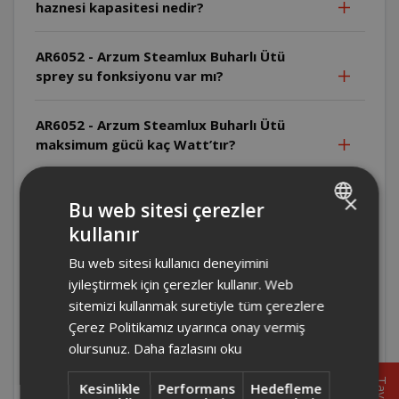
haznesi kapasitesi nedir?
AR6052 - Arzum Steamlux Buharlı Ütü
sprey su fonksiyonu var mı?
AR6052 - Arzum Steamlux Buharlı Ütü
maksimum gücü kaç Watt’tır?
AR6052 - Arzum Steamlux Buharlı Ütü kuru
×
Bu web sitesi çerezler
ütüleme yapabilir mi?
kullanır
TURKISH
AR6052 - Arzum Steamlux Buharlı Ütü kireç
Bu web sitesi kullanıcı deneyimini
ENGLISH
önleme sistemi var mıdır?
iyileştirmek için çerezler kullanır. Web
sitemizi kullanmak suretiyle tüm çerezlere
Çerez Politikamız uyarınca onay vermiş
AR6052 - Arzum Steamlux Buharlı Ütü
olursunuz.
Daha fazlasını oku
kendi kendini temizler mi?
Kesinlikle
Performans
Hedefleme
AR6052 - Arzum Steamlux Buharlı Ütü ilk