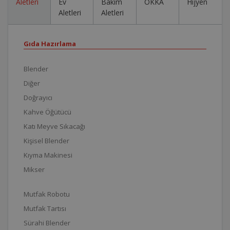
Aletleri
Ev
Bakım
OKKA
Hijyen
Aletleri
Aletleri
Gıda Hazırlama
Blender
Diğer
Doğrayıcı
Kahve Öğütücü
Katı Meyve Sıkacağı
Kişisel Blender
Kıyma Makinesi
Mikser
Mutfak Robotu
Mutfak Tartısı
Sürahi Blender