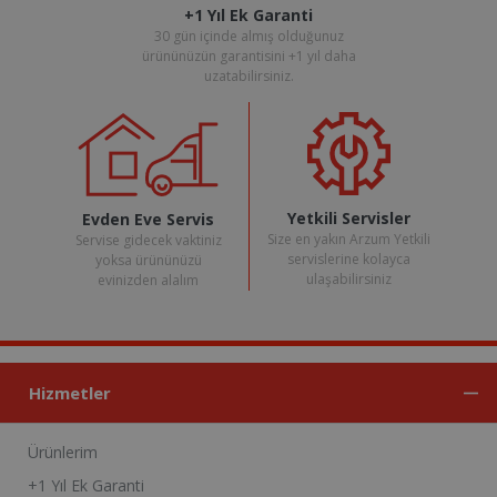
+1 Yıl Ek Garanti
30 gün içinde almış olduğunuz
ürününüzün garantisini +1 yıl daha
uzatabilirsiniz.
Yetkili Servisler
Evden Eve Servis
Size en yakın Arzum Yetkili
Servise gidecek vaktiniz
servislerine kolayca
yoksa ürününüzü
ulaşabilirsiniz
evinizden alalım
Hizmetler
Ürünlerim
+1 Yıl Ek Garanti