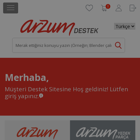
0
Merhaba,
Müşteri Destek Sitesine Hoş geldiniz!
Lütfen
giriş yapınız.