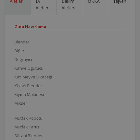
Aletleri
Ev
Bakım
OKKA
Hijyen
Aletleri
Aletleri
Gıda Hazırlama
Blender
Diğer
Doğrayıcı
Kahve Öğütücü
Katı Meyve Sıkacağı
Kişisel Blender
Kıyma Makinesi
Mikser
Mutfak Robotu
Mutfak Tartısı
Sürahi Blender