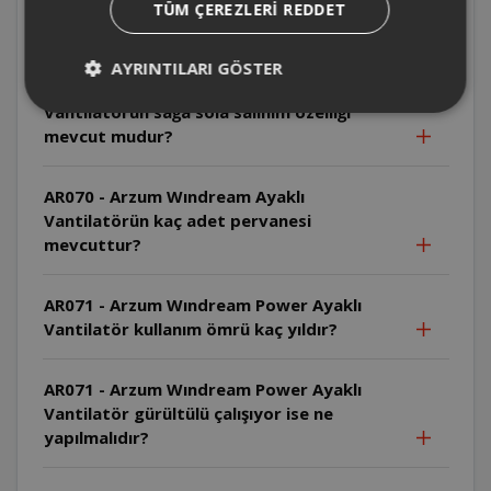
AR070 - Arzum Wındream Ayaklı Vantilatör
TÜM ÇEREZLERI REDDET
kaç adet hız ayarı mevcuttur?
AYRINTILARI GÖSTER
AR070 - Arzum Wındream Ayaklı
Vantilatörün sağa sola salınım özelliği
mevcut mudur?
AR070 - Arzum Wındream Ayaklı
Vantilatörün kaç adet pervanesi
mevcuttur?
AR071 - Arzum Wındream Power Ayaklı
Vantilatör kullanım ömrü kaç yıldır?
AR071 - Arzum Wındream Power Ayaklı
Vantilatör gürültülü çalışıyor ise ne
yapılmalıdır?