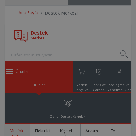
Ana Sayfa
Destek Merkezi
Destek
Merkezi
Ürünler
Ürünler
Yedek
Servis ve
Sözleşme ve
Parça ve
Garanti
Yönetmelikler
Aksesuar
Online
Alışveriş
Genel Destek Konuları
Mutfak
Elektrikli
Kişisel
Arzum
Ev-