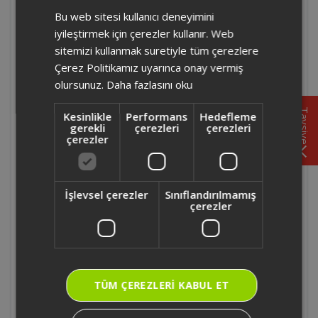
gevşeterek,yüksek ayar borusunu istenilen ayara
Bu web sitesi kullanıcı deneyimini
ENGLISH
getirilebilir.
iyileştirmek için çerezler kullanır. Web
sitemizi kullanmak suretiyle tüm çerezlere
AR070 - Arzum Wındream Ayaklı
Çerez Politikamız uyarınca onay vermiş
Vantilatörün montajı hangi aparat ile
olursunuz.
Daha fazlasını oku
yapılmalıdır?
Tavsiye
Kesinlikle
Performans
Hedefleme
AR070 - Arzum Wındream Ayaklı
gerekli
çerezleri
çerezleri
çerezler
Vantilatörün yükseklik ayarı yapılabiliyor
mu?
İşlevsel çerezler
Sınıflandırılmamış
AR070 - Arzum Wındream Ayaklı
çerezler
Vantilatörün eğim ayar mekanizması
mevcut mudur?
AR070 - Arzum Wındream Ayaklı
Vantilatörün zaman ayarı var mıdır?
TÜM ÇEREZLERI KABUL ET