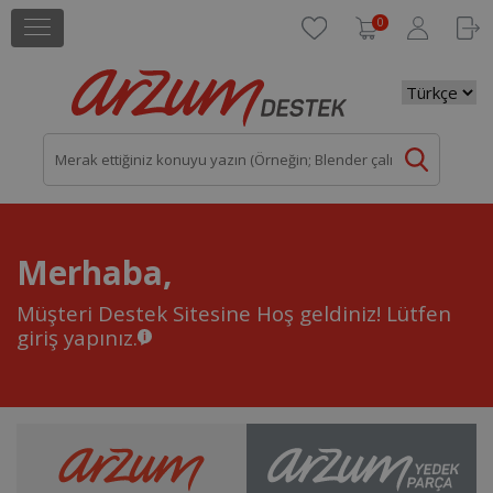
0
Merhaba,
Müşteri Destek Sitesine Hoş geldiniz!
Lütfen
giriş yapınız.