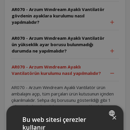
AR070 - Arzum Wındream Ayaklı Vantilatör
gövdenin ayaklara kurulumu nasıl
yapılmalıdır?
AR070 - Arzum Wındream Ayaklı Vantilatör
ün yükseklik ayar borusu bulunmadığı
durumda ne yapılmalıdır?
AR070 - Arzum Wındream Ayaklı
Vantilatörün kurulumu nasıl yapılmalıdır?
AR070 - Arzum Wındream Ayaklı Vantilatör ürün
ambalajını açıp, tüm parçaları ürün kutusunun içinden
çıkarılmalıdır. Sehpa dış borusunu gösterildiği gibi 1
adet vidayla tabandaki yerine monte edilmelidir.
Yükseklik ayar bileziğini gevşeterek, yükseklik ayar
×
Bu web sitesi çerezler
borusunu istenilen uzunlukta ayarlanmalıdır. Yükseklik
ayar bileziğini tekrar sıkılmalıdır. Halkayı
kullanır
TURKISH