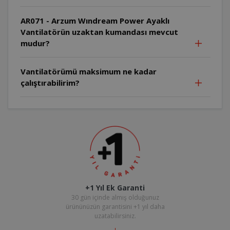
AR071 - Arzum Wındream Power Ayaklı
Vantilatörün uzaktan kumandası mevcut
mudur?
Vantilatörümü maksimum ne kadar
çalıştırabilirim?
+1 Yıl Ek Garanti
30 gün içinde almış olduğunuz
ürününüzün garantisini +1 yıl daha
uzatabilirsiniz.