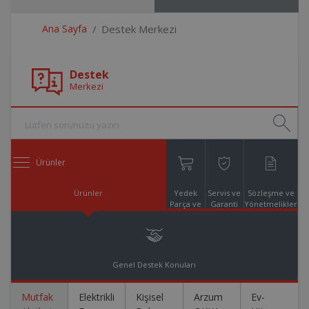
Ana Sayfa
Destek Merkezi
Destek
Merkezi
Ürünler
Ürünler
Yedek
Servis ve
Sözleşme ve
Parça ve
Garanti
Yönetmelikler
Aksesuar
Online
Alışveriş
Genel Destek Konuları
Mutfak
Elektrikli
Kişisel
Arzum
Ev-