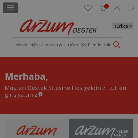
0
Merhaba,
Müşteri Destek Sitesine Hoş geldiniz!
Lütfen
giriş yapınız.