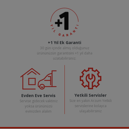
+1 Yıl Ek Garanti
30 gün içinde almış olduğunuz
ürününüzün garantisini +1 yıl daha
uzatabilirsiniz.
Yetkili Servisler
Evden Eve Servis
Size en yakın Arzum Yetkili
Servise gidecek vaktiniz
servislerine kolayca
yoksa ürününüzü
ulaşabilirsiniz
evinizden alalım