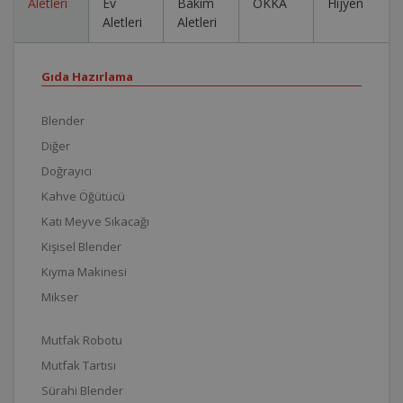
Aletleri
Ev
Bakım
OKKA
Hijyen
Aletleri
Aletleri
Gıda Hazırlama
Blender
Diğer
Doğrayıcı
Kahve Öğütücü
Katı Meyve Sıkacağı
Kişisel Blender
Kıyma Makinesi
Mikser
Mutfak Robotu
Mutfak Tartısı
Sürahi Blender